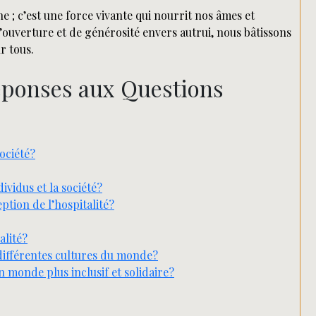
 ; c’est une force vivante qui nourrit nos âmes et
ouverture et de générosité envers autrui, nous bâtissons
r tous.
 Réponses aux Questions
société?
dividus et la société?
eption de l’hospitalité?
alité?
 différentes cultures du monde?
n monde plus inclusif et solidaire?