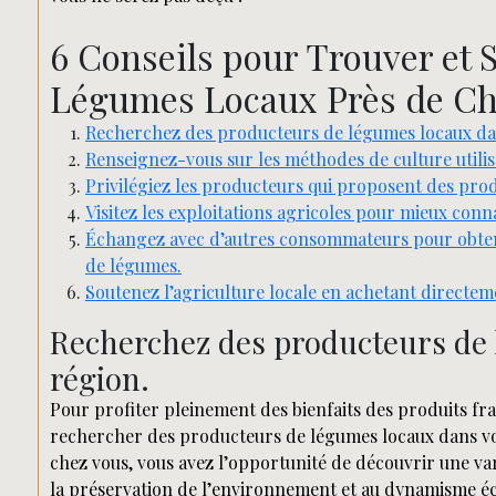
6 Conseils pour Trouver et 
Légumes Locaux Près de Ch
Recherchez des producteurs de légumes locaux da
Renseignez-vous sur les méthodes de culture utilis
Privilégiez les producteurs qui proposent des prod
Visitez les exploitations agricoles pour mieux conn
Échangez avec d’autres consommateurs pour obten
de légumes.
Soutenez l’agriculture locale en achetant directe
Recherchez des producteurs de 
région.
Pour profiter pleinement des bienfaits des produits fra
rechercher des producteurs de légumes locaux dans vo
chez vous, vous avez l’opportunité de découvrir une var
la préservation de l’environnement et au dynamisme é