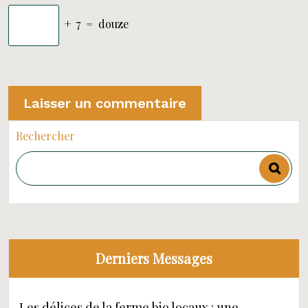
+
7
=
douze
Rechercher
Derniers Messages
Les délices de la ferme bio locaux : une