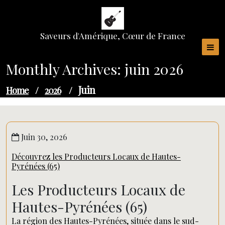
Skip
to
content
Saveurs d'Amérique, Cœur de France
Monthly Archives: juin 2026
Juin
Home
/
2026
/
Juin 30, 2026
Découvrez les Producteurs Locaux de Hautes-
Pyrénées (65)
Les Producteurs Locaux de
Hautes-Pyrénées (65)
La région des Hautes-Pyrénées, située dans le sud-