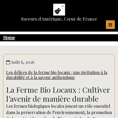
Skip
to
content
Saveurs d'Amérique, Cœur de France
Home
Août 6, 2026
Les délices de la ferme bio locaux : une invitation à la
durabilité et à la saveur authentique
La Ferme Bio Locaux : Cultiver
l’avenir de manière durable
Les fermes biologiques locales jouent un rôle essentiel
dans la préservation de l’environnement, la promotion