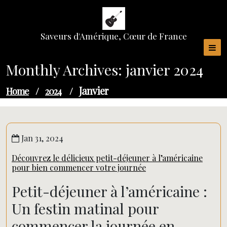
Skip
to
content
Saveurs d'Amérique, Cœur de France
Monthly Archives: janvier 2024
Janvier
Home
/
2024
/
Jan 31, 2024
Découvrez le délicieux petit-déjeuner à l’américaine
pour bien commencer votre journée
Petit-déjeuner à l’américaine :
Un festin matinal pour
commencer la journée en