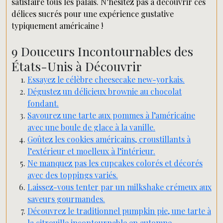
satisfaire tous les palais. N’hésitez pas à découvrir ces
délices sucrés pour une expérience gustative
typiquement américaine !
9 Douceurs Incontournables des
États-Unis à Découvrir
Essayez le célèbre cheesecake new-yorkais.
Dégustez un délicieux brownie au chocolat
fondant.
Savourez une tarte aux pommes à l’américaine
avec une boule de glace à la vanille.
Goûtez les cookies américains, croustillants à
l’extérieur et moelleux à l’intérieur.
Ne manquez pas les cupcakes colorés et décorés
avec des toppings variés.
Laissez-vous tenter par un milkshake crémeux aux
saveurs gourmandes.
Découvrez le traditionnel pumpkin pie, une tarte à
la citrouille incontournable en automne.