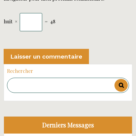
huit
×
=
48
Rechercher
Derniers Messages