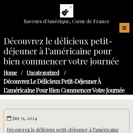
Skip
to
content
Saveurs d'Amérique, Cœur de France
Découvrez le délicieux petit-
déjeuner à l’américaine pour
bien commencer votre journée
Home
/
Uncategorized
/
Découvrez Le Délicieux Petit-Déjeuner À
L’américaine Pour Bien Commencer Votre Journée
Jan 31, 2024
Découvrez le délicieux petit-déjeuner à l’américaine