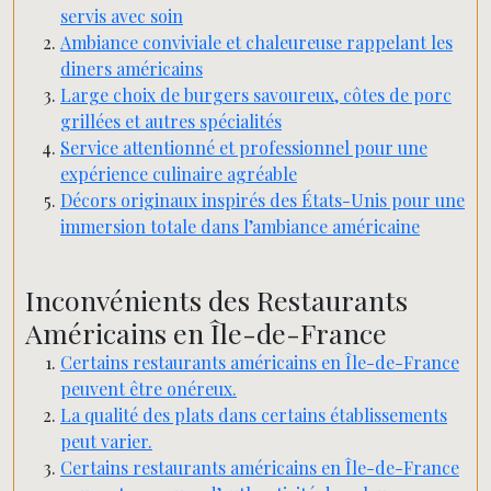
servis avec soin
Ambiance conviviale et chaleureuse rappelant les
diners américains
Large choix de burgers savoureux, côtes de porc
grillées et autres spécialités
Service attentionné et professionnel pour une
expérience culinaire agréable
Décors originaux inspirés des États-Unis pour une
immersion totale dans l’ambiance américaine
Inconvénients des Restaurants
Américains en Île-de-France
Certains restaurants américains en Île-de-France
peuvent être onéreux.
La qualité des plats dans certains établissements
peut varier.
Certains restaurants américains en Île-de-France