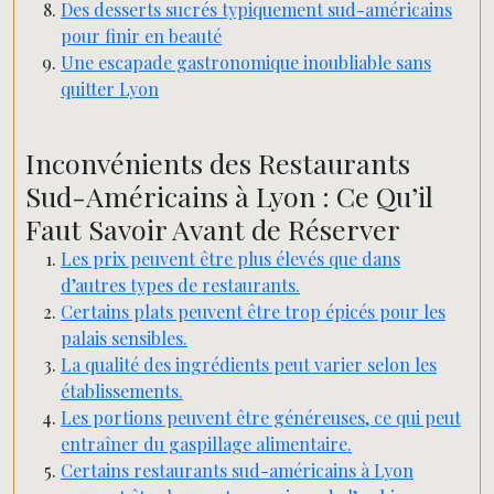
Des desserts sucrés typiquement sud-américains
pour finir en beauté
Une escapade gastronomique inoubliable sans
quitter Lyon
Inconvénients des Restaurants
Sud-Américains à Lyon : Ce Qu’il
Faut Savoir Avant de Réserver
Les prix peuvent être plus élevés que dans
d’autres types de restaurants.
Certains plats peuvent être trop épicés pour les
palais sensibles.
La qualité des ingrédients peut varier selon les
établissements.
Les portions peuvent être généreuses, ce qui peut
entraîner du gaspillage alimentaire.
Certains restaurants sud-américains à Lyon