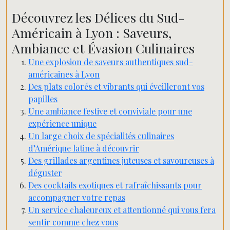
Découvrez les Délices du Sud-
Américain à Lyon : Saveurs,
Ambiance et Évasion Culinaires
Une explosion de saveurs authentiques sud-
américaines à Lyon
Des plats colorés et vibrants qui éveilleront vos
papilles
Une ambiance festive et conviviale pour une
expérience unique
Un large choix de spécialités culinaires
d’Amérique latine à découvrir
Des grillades argentines juteuses et savoureuses à
déguster
Des cocktails exotiques et rafraîchissants pour
accompagner votre repas
Un service chaleureux et attentionné qui vous fera
sentir comme chez vous