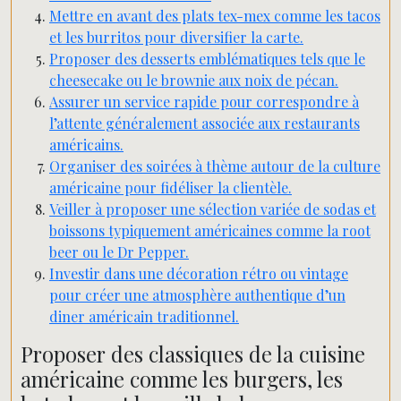
Mettre en avant des plats tex-mex comme les tacos
et les burritos pour diversifier la carte.
Proposer des desserts emblématiques tels que le
cheesecake ou le brownie aux noix de pécan.
Assurer un service rapide pour correspondre à
l’attente généralement associée aux restaurants
américains.
Organiser des soirées à thème autour de la culture
américaine pour fidéliser la clientèle.
Veiller à proposer une sélection variée de sodas et
boissons typiquement américaines comme la root
beer ou le Dr Pepper.
Investir dans une décoration rétro ou vintage
pour créer une atmosphère authentique d’un
diner américain traditionnel.
Proposer des classiques de la cuisine
américaine comme les burgers, les