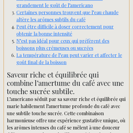
grandement le goût de l’americano
Certaines personnes trouvent que l’eau chaude
altère les arômes subtils du café
Peut être difficile à doser correctement pour
obtenir la bonne intensité
N’est pas idéal pour ceux qui préfèrent des
boissons plus crémeuses ou sucrées
La température de l’eau peut varier et affecter le
goût final de la boisson
Saveur riche et équilibrée qui
combine l’amertume du café avec une
touche sucrée subtile.
L’americano séduit par sa saveur riche et équilibrée qui
marie habilement l’amertume profonde du café avec
une subtile touche sucrée. Cette combinaison
harmonieuse offre une expérience gustative unique, où
les arômes intenses du café se mêlent à une douceur