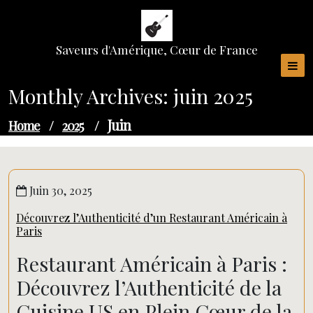
Skip
to
content
Saveurs d'Amérique, Cœur de France
Monthly Archives: juin 2025
Juin
Home
/
2025
/
Juin 30, 2025
Découvrez l’Authenticité d’un Restaurant Américain à
Paris
Restaurant Américain à Paris :
Découvrez l’Authenticité de la
Cuisine US en Plein Cœur de la