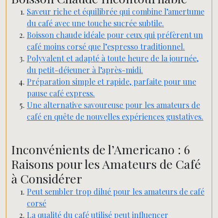
Saveur riche et équilibrée qui combine l’amertume
du café avec une touche sucrée subtile.
Boisson chaude idéale pour ceux qui préfèrent un
café moins corsé que l’espresso traditionnel.
Polyvalent et adapté à toute heure de la journée,
du petit-déjeuner à l’après-midi.
Préparation simple et rapide, parfaite pour une
pause café express.
Une alternative savoureuse pour les amateurs de
café en quête de nouvelles expériences gustatives.
Inconvénients de l’Americano : 6
Raisons pour les Amateurs de Café
à Considérer
Peut sembler trop dilué pour les amateurs de café
corsé
La qualité du café utilisé peut influencer