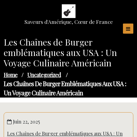
Skip
to
content
Saveurs d'Amérique, Cœur de France
Les Chaînes de Burger
emblématiques aux USA : Un
Voyage Culinaire Américain
Home
/
Uncategorized
/
Les Chaînes De Burger Emblématiques Aux USA :
Un Voyage Culinaire Américain
Juin 22, 2025
Les Chaînes de Burger emblématiques aux USA : Un