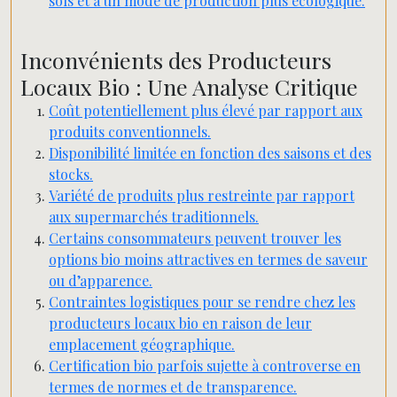
sols et à un mode de production plus écologique.
Inconvénients des Producteurs
Locaux Bio : Une Analyse Critique
Coût potentiellement plus élevé par rapport aux
produits conventionnels.
Disponibilité limitée en fonction des saisons et des
stocks.
Variété de produits plus restreinte par rapport
aux supermarchés traditionnels.
Certains consommateurs peuvent trouver les
options bio moins attractives en termes de saveur
ou d’apparence.
Contraintes logistiques pour se rendre chez les
producteurs locaux bio en raison de leur
emplacement géographique.
Certification bio parfois sujette à controverse en
termes de normes et de transparence.