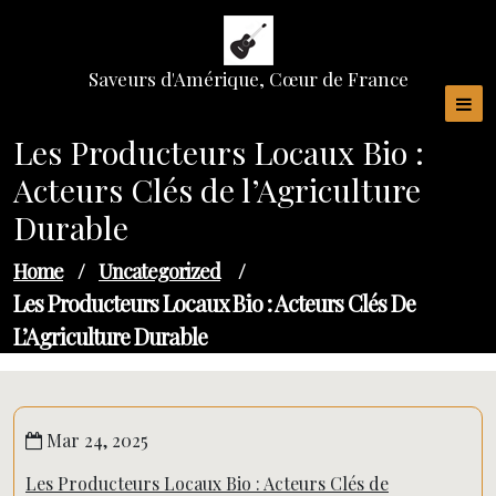
Skip
to
content
Saveurs d'Amérique, Cœur de France
Les Producteurs Locaux Bio :
Acteurs Clés de l’Agriculture
Durable
Home
/
Uncategorized
/
Les Producteurs Locaux Bio : Acteurs Clés De
L’Agriculture Durable
Mar 24, 2025
Les Producteurs Locaux Bio : Acteurs Clés de