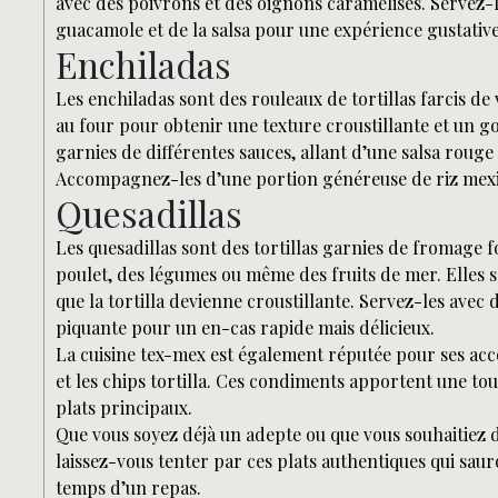
avec des poivrons et des oignons caramélisés. Servez-l
guacamole et de la salsa pour une expérience gustative
Enchiladas
Les enchiladas sont des rouleaux de tortillas farcis de 
au four pour obtenir une texture croustillante et un g
garnies de différentes sauces, allant d’une salsa rouge 
Accompagnez-les d’une portion généreuse de riz mexic
Quesadillas
Les quesadillas sont des tortillas garnies de fromage 
poulet, des légumes ou même des fruits de mer. Elles s
que la tortilla devienne croustillante. Servez-les ave
piquante pour un en-cas rapide mais délicieux.
La cuisine tex-mex est également réputée pour ses acc
et les chips tortilla. Ces condiments apportent une to
plats principaux.
Que vous soyez déjà un adepte ou que vous souhaitiez d
laissez-vous tenter par ces plats authentiques qui sau
temps d’un repas.