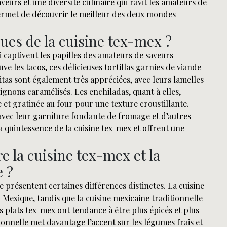
veurs et une diversité culinaire qui ravit les amateurs de
 permet de découvrir le meilleur des deux mondes
ues de la cuisine tex-mex ?
 captivent les papilles des amateurs de saveurs
e les tacos, ces délicieuses tortillas garnies de viande
itas sont également très appréciées, avec leurs lamelles
ignons caramélisés. Les enchiladas, quant à elles,
e et gratinée au four pour une texture croustillante.
avec leur garniture fondante de fromage et d’autres
 quintessence de la cuisine tex-mex et offrent une
re la cuisine tex-mex et la
e ?
e présentent certaines différences distinctes. La cuisine
 Mexique, tandis que la cuisine mexicaine traditionnelle
s plats tex-mex ont tendance à être plus épicés et plus
tionnelle met davantage l’accent sur les légumes frais et