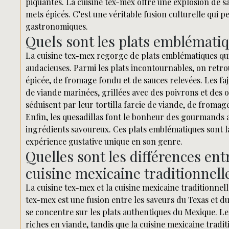
piquantes. La cuisine tex-mex offre une explosion de sa
mets épicés. C’est une véritable fusion culturelle qui
gastronomiques.
Quels sont les plats emblématiq
La cuisine tex-mex regorge de plats emblématiques qui
audacieuses. Parmi les plats incontournables, on retrouv
épicée, de fromage fondu et de sauces relevées. Les faj
de viande marinées, grillées avec des poivrons et des o
séduisent par leur tortilla farcie de viande, de fromag
Enfin, les quesadillas font le bonheur des gourmands 
ingrédients savoureux. Ces plats emblématiques sont la
expérience gustative unique en son genre.
Quelles sont les différences ent
cuisine mexicaine traditionnell
La cuisine tex-mex et la cuisine mexicaine traditionnell
tex-mex est une fusion entre les saveurs du Texas et du
se concentre sur les plats authentiques du Mexique. Le
riches en viande, tandis que la cuisine mexicaine tradi