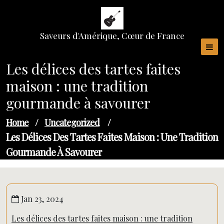
Skip
to
content
Saveurs d'Amérique, Cœur de France
Les délices des tartes faites
maison : une tradition
gourmande à savourer
Home
/
Uncategorized
/
Les Délices Des Tartes Faites Maison : Une Tradition
Gourmande À Savourer
Jan 23, 2024
Les délices des tartes faites maison : une tradition