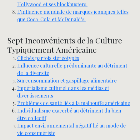
Hollywood et ses blockbusters.
L’influence mondiale de marques iconiques telles
que Coca-Cola et McDonald’s.
Sept Inconvénients de la Culture
Typiquement Américaine
Clichés parfois stéréotypés
Influence culturelle prédominante au détriment
de la diversité
Surconsommation et gaspillage alimentaire
Impérialisme culturel dans les médias et
divertissements
Problèmes de santé liés à la malbouffe américaine
Individualisme exacerbé au détriment du bien-
être collectif
Impact environnemental négatif lié au mode de
vie consumériste