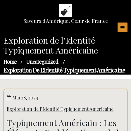
Skip
to
content
Saveurs d'Amérique, Cœur de France
Exploration de l’Identité
Typiquement Américaine
Home
/
Uncategorized
/
Exploration De L’Identité Typiquement Américaine
Mai 28, 2024
Exploration de l’Identité Typiquement Américaine
Typiquement Américain : Les