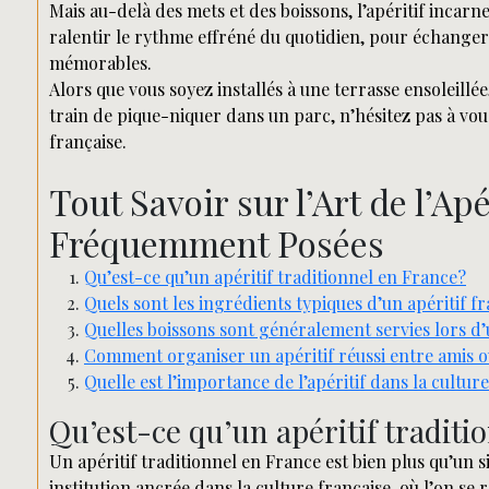
Mais au-delà des mets et des boissons, l’apéritif incarn
ralentir le rythme effréné du quotidien, pour échanger
mémorables.
Alors que vous soyez installés à une terrasse ensoleill
train de pique-niquer dans un parc, n’hésitez pas à vous
française.
Tout Savoir sur l’Art de l’Ap
Fréquemment Posées
Qu’est-ce qu’un apéritif traditionnel en France?
Quels sont les ingrédients typiques d’un apéritif f
Quelles boissons sont généralement servies lors d’
Comment organiser un apéritif réussi entre amis o
Quelle est l’importance de l’apéritif dans la cultur
Qu’est-ce qu’un apéritif traditi
Un apéritif traditionnel en France est bien plus qu’un 
institution ancrée dans la culture française, où l’on se 