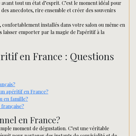
e avant tout un état d’esprit. C’est le moment idéal pour
 des anecdotes, rire ensemble et créer des souvenirs
ée, confortablement installés dans votre salon ou même en
 laisser emporter par la magie de l’apéritif à la
éritif en France : Questions
rançais?
un apéritif en France?
u en famille?
e française?
onnel en France?
simple moment de dégustation. C’est une véritable
réunit pour partager des instants de convivialité et de