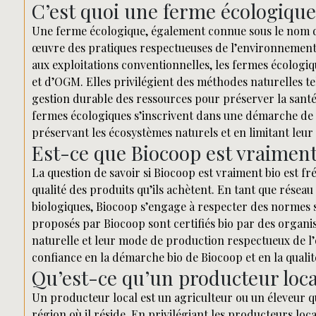
C’est quoi une ferme écologique
Une ferme écologique, également connue sous le nom de
œuvre des pratiques respectueuses de l’environnement 
aux exploitations conventionnelles, les fermes écologiqu
et d’OGM. Elles privilégient des méthodes naturelles tel
gestion durable des ressources pour préserver la santé d
fermes écologiques s’inscrivent dans une démarche de du
préservant les écosystèmes naturels et en limitant leu
Est-ce que Biocoop est vraiment
La question de savoir si Biocoop est vraiment bio est
qualité des produits qu’ils achètent. En tant que réseau
biologiques, Biocoop s’engage à respecter des normes s
proposés par Biocoop sont certifiés bio par des organi
naturelle et leur mode de production respectueux de 
confiance en la démarche bio de Biocoop et en la qualit
Qu’est-ce qu’un producteur loca
Un producteur local est un agriculteur ou un éleveur qu
région où il réside. En privilégiant les producteurs lo