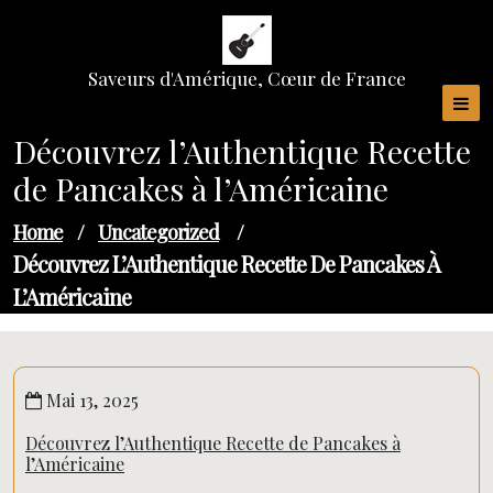
Skip
to
content
Saveurs d'Amérique, Cœur de France
Découvrez l’Authentique Recette
de Pancakes à l’Américaine
Home
/
Uncategorized
/
Découvrez L’Authentique Recette De Pancakes À
L’Américaine
Mai 13, 2025
Découvrez l’Authentique Recette de Pancakes à
l’Américaine