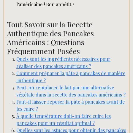
l’américaine ! Bon appétit !
Tout Savoir sur la Recette
Authentique des Pancakes
Américains : Questions
Fréquemment Posées
Quels sont les ingrédients nécessaires pour
réaliser des pancakes américains ?
Comment préparer la pâte à pancakes de manière
authentique ?
Peut-on remplacer le lait par une alternative
végétale dans la recette des pancakes américains ?
Faut-il laisser reposer la pâte à pancakes avant de
les cuire ?
À quelle température doit-on faire cuire les
pancakes pour un résultat optimal ?
Quelles sont les astuces pour obtenir des pancakes