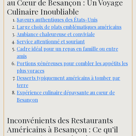
au Cœur de Besançon : Un Voyage
Culinaire Inoubliable
Saveurs authentiques des États-Unis
Large choix de plats emblématiques américains
Ambiance chaleureuse et conviviale
Service attentionné et souriant
Cadre idéal pour un repas en famille ou entre
amis
Portions généreuses pour combler les appétits les
plus voraces
Desserts typiquement américains à tomber par
terre
Expérience culinaire dépaysante au cœur de
Besançon
Inconvénients des Restaurants
Américains à Besançon : Ce qu’il