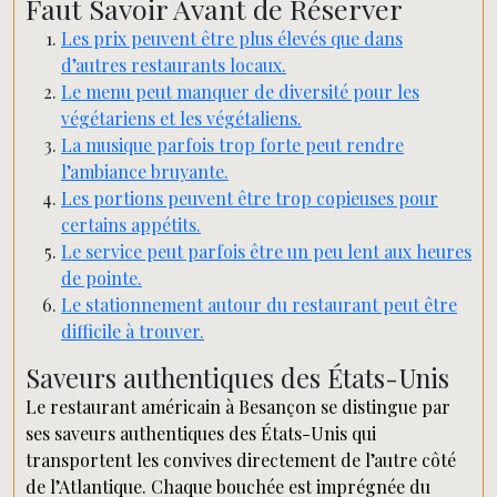
Faut Savoir Avant de Réserver
Les prix peuvent être plus élevés que dans
d’autres restaurants locaux.
Le menu peut manquer de diversité pour les
végétariens et les végétaliens.
La musique parfois trop forte peut rendre
l’ambiance bruyante.
Les portions peuvent être trop copieuses pour
certains appétits.
Le service peut parfois être un peu lent aux heures
de pointe.
Le stationnement autour du restaurant peut être
difficile à trouver.
Saveurs authentiques des États-Unis
Le restaurant américain à Besançon se distingue par
ses saveurs authentiques des États-Unis qui
transportent les convives directement de l’autre côté
de l’Atlantique. Chaque bouchée est imprégnée du