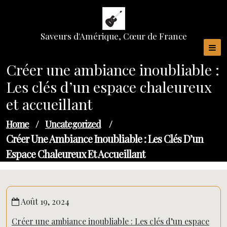
Skip
to
content
Saveurs d'Amérique, Cœur de France
Créer une ambiance inoubliable :
Les clés d’un espace chaleureux
et accueillant
Home
/
Uncategorized
/
Créer Une Ambiance Inoubliable : Les Clés D’un
Espace Chaleureux Et Accueillant
Août 19, 2024
Créer une ambiance inoubliable : Les clés d’un espace