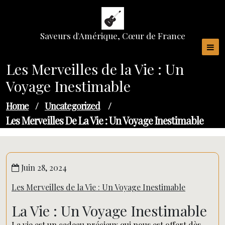
Skip
to
content
Saveurs d'Amérique, Cœur de France
Les Merveilles de la Vie : Un
Voyage Inestimable
Home
/
Uncategorized
/
Les Merveilles De La Vie : Un Voyage Inestimable
Juin 28, 2024
Les Merveilles de la Vie : Un Voyage Inestimable
La Vie : Un Voyage Inestimable
La vie est un cadeau précieux qui nous est offert dès