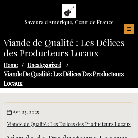
Skip
to
content
Saveurs d'Amérique, Cœur de France
Viande de Qualité : Les Délices
des Producteurs Locaux
Home
/
Uncategorized
/
Viande De Qualité : Les Délices Des Producteurs
Locaux
Avr 25, 2025
Viande de Qualité : Les Délices des Producteurs Locaux