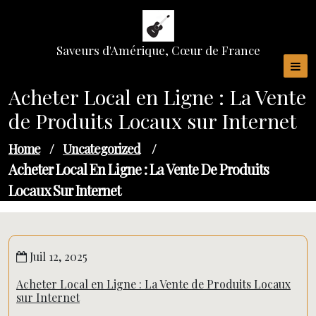
Skip
to
content
Saveurs d'Amérique, Cœur de France
Acheter Local en Ligne : La Vente
de Produits Locaux sur Internet
Home
/
Uncategorized
/
Acheter Local En Ligne : La Vente De Produits
Locaux Sur Internet
Juil 12, 2025
Acheter Local en Ligne : La Vente de Produits Locaux
sur Internet