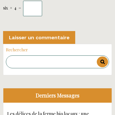
six
×
4
=
Rechercher
Derniers Messages
Les délices de la ferme bio locaux : une