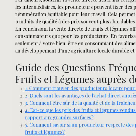
les intermédiaires, les producteurs peuvent fixer des p
rémunération équitable pour leur travail. Cela perme
produits de qualité à des prix souvent plus abordables 
En conclusion, la vente directe de fruits et légumes o
consommateurs que pour les producteurs. En favorisa
seulement à votre bien-être en consommant des alimen
au développement d’une agriculture locale durable et 
Guide des Questions Fréquen
Fruits et Légumes auprès d
1. Comment trouver des producteurs locaux pour 
2. Quels sont les avantages de l’achat direct aupr
3. Comment être sûr de la qualité et de la fraîch
4. Est-ce que les prix des fruits et légumes vendu
rapport aux grandes surfaces?
5. Comment savoir si un producteur respecte des 
fruits et légumes?