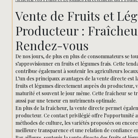
Vente de Fruits et Lé
Producteur : Fraîcheu
Rendez-vous
De nos jours, de plus en plus de consommateurs se tou
s’approvisionner en fruits et légumes frais. Cette ten
contribue également à soutenir les agriculteurs locau
L’un des principaux avantages de la vente directe est 
fruits et légumes directement auprès du producteur, v
maturité et souvent le jour même. Cette fraîcheur se t
aussi par une teneur en nutriments optimale.
En plus de la fraîcheur, la vente directe permet égale
producteur. Ce contact privilégié offre l’opportunité
méthodes de culture, les variétés proposées ou encore l
meilleure transparence et une relation de confiance en
Par ailleurs, soutenir la vente directe des fruits et l