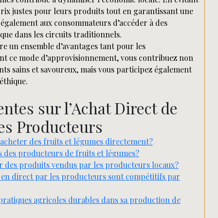
rix justes pour leurs produits tout en garantissant une
t également aux consommateurs d’accéder à des
que dans les circuits traditionnels.
ffre un ensemble d’avantages tant pour les
nt ce mode d’approvisionnement, vous contribuez non
ts sains et savoureux, mais vous participez également
éthique.
tes sur l’Achat Direct de
es Producteurs
acheter des fruits et légumes directement?
ès des producteurs de fruits et légumes?
eur des produits vendus par les producteurs locaux?
s en direct par les producteurs sont compétitifs par
pratiques agricoles durables dans sa production de