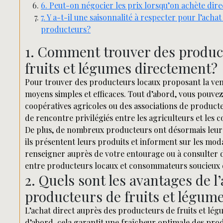
6. Peut-on négocier les prix lorsqu’on achète dir
7. Y a-t-il une saisonnalité à respecter pour l’acha
producteurs?
1. Comment trouver des produc
fruits et légumes directement?
Pour trouver des producteurs locaux proposant la vente 
moyens simples et efficaces. Tout d’abord, vous pouve
coopératives agricoles ou des associations de producte
de rencontre privilégiés entre les agriculteurs et les 
De plus, de nombreux producteurs ont désormais leur p
ils présentent leurs produits et informent sur les modal
renseigner auprès de votre entourage ou à consulter d
entre producteurs locaux et consommateurs soucieux d
2. Quels sont les avantages de l
producteurs de fruits et légum
L’achat direct auprès des producteurs de fruits et lé
d’abord, cela garantit une fraîcheur optimale des prod