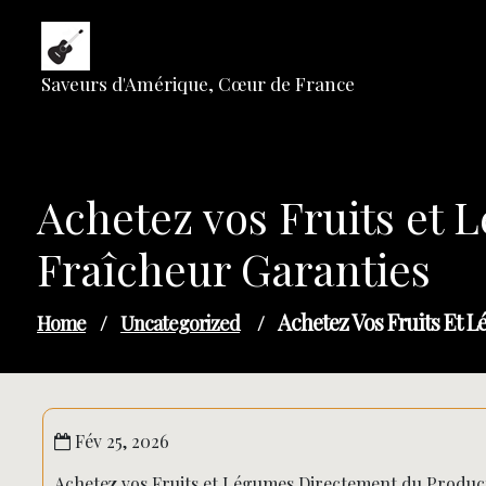
Skip
to
content
Saveurs d'Amérique, Cœur de France
Achetez vos Fruits et 
Fraîcheur Garanties
Achetez Vos Fruits Et 
Home
/
Uncategorized
/
Fév 25, 2026
Achetez vos Fruits et Légumes Directement du Product