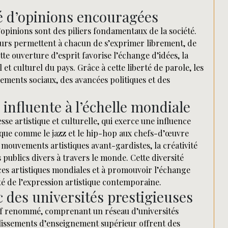
té d’opinions encouragées
d’opinions sont des piliers fondamentaux de la société.
eurs permettent à chacun de s’exprimer librement, de
tte ouverture d’esprit favorise l’échange d’idées, la
al et culturel du pays. Grâce à cette liberté de parole, les
vements sociaux, des avancées politiques et des
e influente à l’échelle mondiale
se artistique et culturelle, qui exerce une influence
ique comme le jazz et le hip-hop aux chefs-d’œuvre
ouvements artistiques avant-gardistes, la créativité
publics divers à travers le monde. Cette diversité
es artistiques mondiales et à promouvoir l’échange
té de l’expression artistique contemporaine.
des universités prestigieuses
tif renommé, comprenant un réseau d’universités
blissements d’enseignement supérieur offrent des