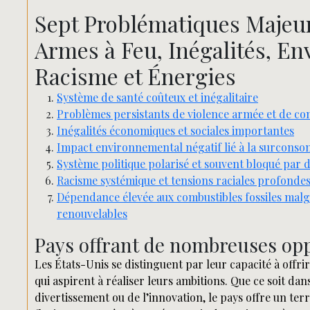
Sept Problématiques Majeur
Armes à Feu, Inégalités, En
Racisme et Énergies
Système de santé coûteux et inégalitaire
Problèmes persistants de violence armée et de co
Inégalités économiques et sociales importantes
Impact environnemental négatif lié à la surconsom
Système politique polarisé et souvent bloqué par d
Racisme systémique et tensions raciales profondes
Dépendance élevée aux combustibles fossiles malg
renouvelables
Pays offrant de nombreuses opp
Les États-Unis se distinguent par leur capacité à offr
qui aspirent à réaliser leurs ambitions. Que ce soit dan
divertissement ou de l’innovation, le pays offre un ter