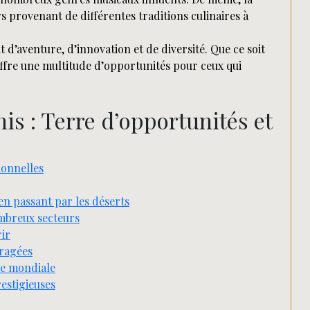
s provenant de différentes traditions culinaires à
d’aventure, d’innovation et de diversité. Que ce soit
offre une multitude d’opportunités pour ceux qui
is : Terre d’opportunités et
ionnelles
en passant par les déserts
mbreux secteurs
ir
uragées
lle mondiale
estigieuses