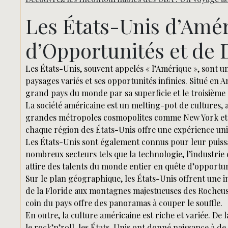
Les États-Unis d’Amér
d’Opportunités et de 
Les États-Unis, souvent appelés « l’Amérique », sont un
paysages variés et ses opportunités infinies. Situé en A
grand pays du monde par sa superficie et le troisième 
La société américaine est un melting-pot de cultures,
grandes métropoles cosmopolites comme New York et Lo
chaque région des États-Unis offre une expérience uni
Les États-Unis sont également connus pour leur puis
nombreux secteurs tels que la technologie, l’industrie 
attire des talents du monde entier en quête d’opportun
Sur le plan géographique, les États-Unis offrent une i
de la Floride aux montagnes majestueuses des Rocheuse
coin du pays offre des panoramas à couper le souffle.
En outre, la culture américaine est riche et variée. De
le rock’n’roll, les États-Unis ont donné naissance à 