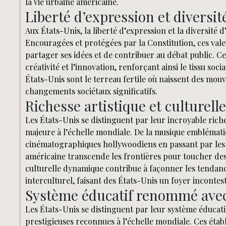
la vie urbaine américaine.
Liberté d’expression et diversi
Aux États-Unis, la liberté d’expression et la diversité 
Encouragées et protégées par la Constitution, ces val
partager ses idées et de contribuer au débat public. Ce
créativité et l’innovation, renforçant ainsi le tissu soci
États-Unis sont le terreau fertile où naissent des mou
changements sociétaux significatifs.
Richesse artistique et culturell
Les États-Unis se distinguent par leur incroyable riches
majeure à l’échelle mondiale. De la musique emblémat
cinématographiques hollywoodiens en passant par les m
américaine transcende les frontières pour toucher des 
culturelle dynamique contribue à façonner les tendanc
interculturel, faisant des États-Unis un foyer incontes
Système éducatif renommé avec 
Les États-Unis se distinguent par leur système éduca
prestigieuses reconnues à l’échelle mondiale. Ces éta