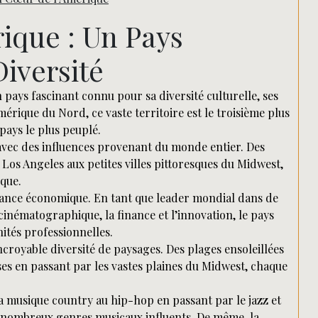
Rechercher
ique : Un Pays
Diversité
 pays fascinant connu pour sa diversité culturelle, ses
mérique du Nord, ce vaste territoire est le troisième plus
pays le plus peuplé.
 avec des influences provenant du monde entier. Des
s Angeles aux petites villes pittoresques du Midwest,
que.
sance économique. En tant que leader mondial dans de
cinématographique, la finance et l’innovation, le pays
ités professionnelles.
ncroyable diversité de paysages. Des plages ensoleillées
s en passant par les vastes plaines du Midwest, chaque
 la musique country au hip-hop en passant par le jazz et
de nombreux genres musicaux influents. De même, la