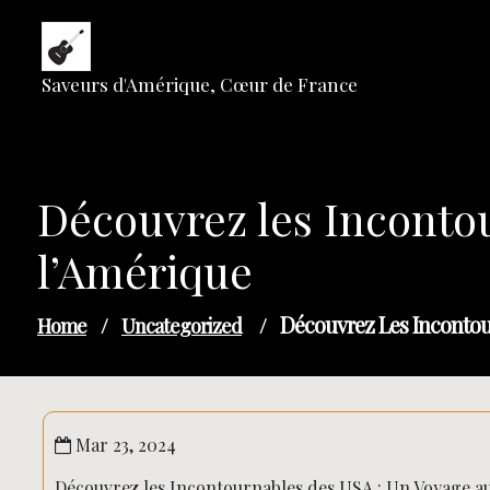
Skip
to
content
Saveurs d'Amérique, Cœur de France
Découvrez les Inconto
l’Amérique
Découvrez Les Inconto
Home
/
Uncategorized
/
Mar 23, 2024
Découvrez les Incontournables des USA : Un Voyage a