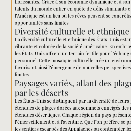
florissantes. Grâce à son économie dynamique et à son 
talents du monde entier en quête de défis stimulants 
l’Amérique est un lieu où les rêves peuvent se concréti
opportunités sans limites.
Diversité culturelle et ethnique
La diversité culturelle et ethnique des États-Unis est un
vibrante et colorée de la société américaine. En embras
les États-Unis offrent un terrain fertile pour l’échan
personnel. Cette mosaïque culturelle crée un environn
favorisant ainsi l’émergence de nouvelles perspectives,
limites.
Paysages variés, allant des pl
par les déserts
Les États-Unis se distinguent par la diversité de leur
étendues de plages dorées aux sommets enneigés des m
étendues désertiques. Chaque région du pays présente 
l’émerveillement et à l’aventure. Que l’on préfère se pré
les sentiers escarpés des Appalaches ou contempler l