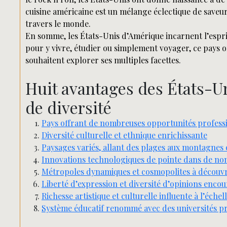
cuisine américaine est un mélange éclectique de saveur
travers le monde.
En somme, les États-Unis d’Amérique incarnent l’esprit 
pour y vivre, étudier ou simplement voyager, ce pays 
souhaitent explorer ses multiples facettes.
Huit avantages des États-Un
de diversité
Pays offrant de nombreuses opportunités profess
Diversité culturelle et ethnique enrichissante
Paysages variés, allant des plages aux montagnes 
Innovations technologiques de pointe dans de no
Métropoles dynamiques et cosmopolites à découvr
Liberté d’expression et diversité d’opinions enco
Richesse artistique et culturelle influente à l’éche
Système éducatif renommé avec des universités pr