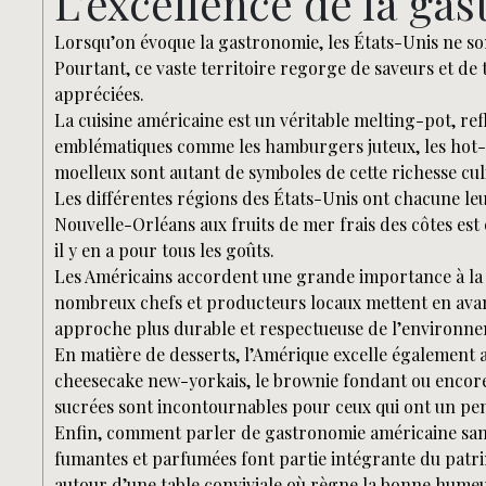
L’excellence de la ga
Lorsqu’on évoque la gastronomie, les États-Unis ne sont
Pourtant, ce vaste territoire regorge de saveurs et de 
appréciées.
La cuisine américaine est un véritable melting-pot, ref
emblématiques comme les hamburgers juteux, les hot-do
moelleux sont autant de symboles de cette richesse cul
Les différentes régions des États-Unis ont chacune leur
Nouvelle-Orléans aux fruits de mer frais des côtes est
il y en a pour tous les goûts.
Les Américains accordent une grande importance à la qu
nombreux chefs et producteurs locaux mettent en avant 
approche plus durable et respectueuse de l’environn
En matière de desserts, l’Amérique excelle également a
cheesecake new-yorkais, le brownie fondant ou encore 
sucrées sont incontournables pour ceux qui ont un pe
Enfin, comment parler de gastronomie américaine sans
fumantes et parfumées font partie intégrante du patrim
autour d’une table conviviale où règne la bonne humeu