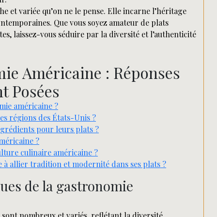
e et variée qu’on ne le pense. Elle incarne l’héritage
contemporaines. Que vous soyez amateur de plats
s, laissez-vous séduire par la diversité et l’authenticité
mie Américaine : Réponses
t Posées
omie américaine ?
ntes régions des États-Unis ?
grédients pour leurs plats ?
américaine ?
ulture culinaire américaine ?
 allier tradition et modernité dans ses plats ?
ques de la gastronomie
ont nombreux et variés, reflétant la diversité