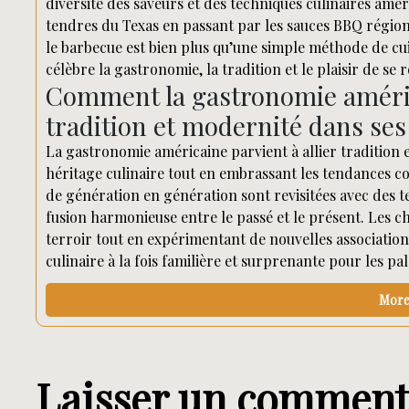
diversité des saveurs et des techniques culinaires amér
tendres du Texas en passant par les sauces BBQ régiona
le barbecue est bien plus qu’une simple méthode de cuis
célèbre la gastronomie, la tradition et le plaisir de se
Comment la gastronomie américa
tradition et modernité dans ses 
La gastronomie américaine parvient à allier tradition 
héritage culinaire tout en embrassant les tendances c
de génération en génération sont revisitées avec des t
fusion harmonieuse entre le passé et le présent. Les c
terroir tout en expérimentant de nouvelles associations
culinaire à la fois familière et surprenante pour les pal
More 
Laisser un comment