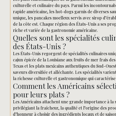
culturelle et culinaire du pays. Parmi les incontourna
rapide américaine, les hot-dogs garnis de diverses sau
unique, les pancakes moelleux servis avec sirop d’érabl
de la côte est. Chaque région des États-Unis a ses propr
riche et variée de la gastronomie américaine.
Quelles sont les spécialités cul
des États-Unis ?
Les États-Unis regorgent de spécialités culinaires uni
cajun épicée de la Louisiane aux fruits de mer frais des
Texas et les plats mexicains authentiques du Sud-Ouest
saveurs diversifiée et alléchante. Les spécialités varie
la richesse culturelle et gastronomique qui caractéris
Comment les Américains sélecti
pour leurs plats ?
Les Américains attachent une grande importance à la sé
privilégiant la fraîcheur, la qualité et l’origine des p
d’honneur à choisir des ingrédients locaux et de saison,