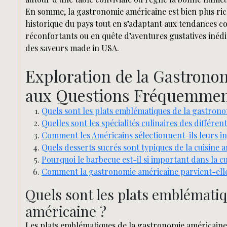
En somme, la gastronomie américaine est bien plus rich
historique du pays tout en s’adaptant aux tendances 
réconfortants ou en quête d’aventures gustatives inédite
des saveurs made in USA.
Exploration de la Gastrono
aux Questions Fréquemmen
Quels sont les plats emblématiques de la gastron
Quelles sont les spécialités culinaires des différe
Comment les Américains sélectionnent-ils leurs in
Quels desserts sucrés sont typiques de la cuisine 
Pourquoi le barbecue est-il si important dans la c
Comment la gastronomie américaine parvient-elle à
Quels sont les plats emblémati
américaine ?
Les plats emblématiques de la gastronomie américaine s