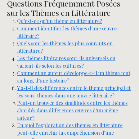
Questions Fréquemment Posées
sur les Thèmes en Littérature
Qu’est-ce qu’un thème en littérature?
Comment identifier les thèmes d’une œuvre
littéraire?
Quels sont les thèmes les plus courants en
littérature?
Les thèmes littéraires sont-ils universels ou
varient-ils selon les cultures?
Comment un auteur développe-t-il un thème tout
au long d’une histoire?
Y a-t-il des différences entre le thème principal et
les sous-thèmes dans une œuvre littéraire?
Peut-on trouver des similitudes entre les thèmes
abordés dans différentes œuvres d’un même
auteur?
En quoi l’exploration des thèmes en littérature
peut-elle enrichir la compréhension d’une