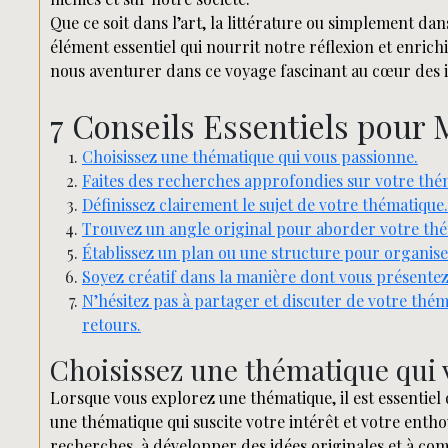
Que ce soit dans l’art, la littérature ou simplement da
élément essentiel qui nourrit notre réflexion et enric
nous aventurer dans ce voyage fascinant au cœur des idé
7 Conseils Essentiels pour 
Choisissez une thématique qui vous passionne.
Faites des recherches approfondies sur votre thé
Définissez clairement le sujet de votre thématique.
Trouvez un angle original pour aborder votre thé
Établissez un plan ou une structure pour organiser
Soyez créatif dans la manière dont vous présentez
N’hésitez pas à partager et discuter de votre thé
retours.
Choisissez une thématique qui 
Lorsque vous explorez une thématique, il est essentiel
une thématique qui suscite votre intérêt et votre enth
recherches, à développer des idées originales et à co