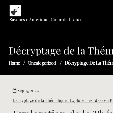
Skip
to
content
Saveurs d'Amérique, Cœur de France
Décryptage de la Théma
Décryptage De La Théma
Home
/
Uncategorized
/
Sep 17, 2024
Décryptage de la Thématique : Explorer les Idées en 