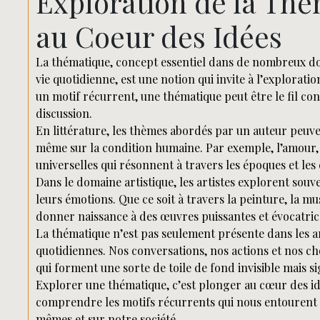
Exploration de la Thé
au Coeur des Idées
La thématique, concept essentiel dans de nombreux doma
vie quotidienne, est une notion qui invite à l’explorati
un motif récurrent, une thématique peut être le fil co
discussion.
En littérature, les thèmes abordés par un auteur peuvent
même sur la condition humaine. Par exemple, l’amour, la
universelles qui résonnent à travers les époques et les 
Dans le domaine artistique, les artistes explorent sou
leurs émotions. Que ce soit à travers la peinture, la m
donner naissance à des œuvres puissantes et évocatric
La thématique n’est pas seulement présente dans les ar
quotidiennes. Nos conversations, nos actions et nos ch
qui forment une sorte de toile de fond invisible mais sig
Explorer une thématique, c’est plonger au cœur des i
comprendre les motifs récurrents qui nous entourent 
mêmes et sur notre société.