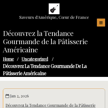
Skip
to
content
Saveurs d'Amérique, Cœur de France
Découvrez la Tendance
Gourmande de la Pâtisserie
Américaine
Home
/
Uncategorized
/
Découvrez La Tendance Gourmande De La
Pâtisserie Américaine
Jan 2, 2026
Découvrez la Tendance Gourmande de la Pâtisserie