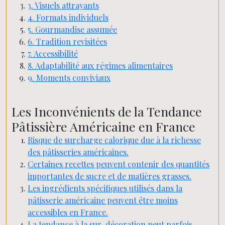
3. Visuels attrayants
4. Formats individuels
5. Gourmandise assumée
6. Tradition revisitées
7. Accessibilité
8. Adaptabilité aux régimes alimentaires
9. Moments conviviaux
Les Inconvénients de la Tendance
Pâtissière Américaine en France
Risque de surcharge calorique due à la richesse
des pâtisseries américaines.
Certaines recettes peuvent contenir des quantités
importantes de sucre et de matières grasses.
Les ingrédients spécifiques utilisés dans la
pâtisserie américaine peuvent être moins
accessibles en France.
La tendance à la sur-décoration peut parfois