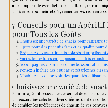
une composante essentielle de la culture gastronomiqu
trouver son bonheur et d’agrémenter ses moments con
7 Conseils pour un Apéritif 
pour Tous les Goûts
Choisissez une variété de snacks pour satisfaire to
Optez pour des produits frais et de qualité pour d
Préparez des assortiments colorés et appétissants
Variez les textures en proposant à la fois croustil
Accompagnez vos snacks d’une boisson rafraîchiss
Pensez à inclure des options végétariennes ou sans
N’oubliez pas de prévoir des quantités suffisantes 
Choisissez une variété de snacks
Pour un apéritif réussi, il est essentiel de choisir une v
proposant une sélection diversifiée incluant des option
de combler les préférences de chacun de vos convives. 