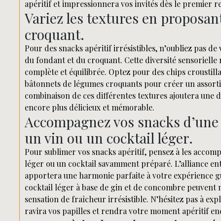
apéritif et impressionnera vos invités dès le premier r
Variez les textures en proposant 
croquant.
Pour des snacks apéritif irrésistibles, n’oubliez pas de 
du fondant et du croquant. Cette diversité sensorielle 
complète et équilibrée. Optez pour des chips croustill
bâtonnets de légumes croquants pour créer un assortim
combinaison de ces différentes textures ajoutera une d
encore plus délicieux et mémorable.
Accompagnez vos snacks d’une 
un vin ou un cocktail léger.
Pour sublimer vos snacks apéritif, pensez à les accomp
léger ou un cocktail savamment préparé. L’alliance entr
apportera une harmonie parfaite à votre expérience gu
cocktail léger à base de gin et de concombre peuvent m
sensation de fraîcheur irrésistible. N’hésitez pas à exp
ravira vos papilles et rendra votre moment apéritif en