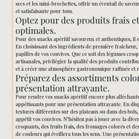
secs et les mini-brochettes, offrir un éventail de saveu
et satisfaisante pour tous.
Optez pour des produits frais e
optimales.
Pour des snacks apéritif savoureux et authentiques, il e
En choisissant des ingrédients de première fraîcheur, 
papilles de vos convives. Que ce soit des légumes croq
artisanales, privilégier la qualité des produits contrib
et à créer une atmosphère gastronomique raffinée et
Préparez des assortiments colo
présentation attrayante.
Pour rendre vos snacks apéritif encore plus alléchant
appétissants pour une présentation attrayante. En disp
textures différentes sur des plateaux ou dans des bols, 
appétit vos convives. N’hésitez pas à jouer avec la div
croquants, des fruits frais, des fromages colorés et de
de couleurs qui éveillera tous les sens. Une présentat