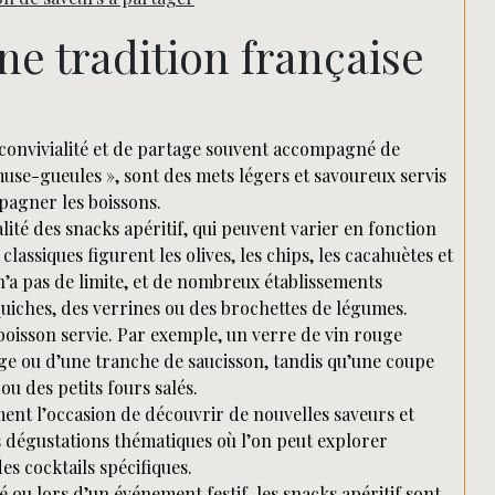
Rechercher
Une tradition française
e convivialité et de partage souvent accompagné de
amuse-gueules », sont des mets légers et savoureux servis
mpagner les boissons.
ité des snacks apéritif, qui peuvent varier en fonction
lassiques figurent les olives, les chips, les cacahuètes et
 n’a pas de limite, et de nombreux établissements
iches, des verrines ou des brochettes de légumes.
boisson servie. Par exemple, un verre de vin rouge
 ou d’une tranche de saucisson, tandis qu’une coupe
u des petits fours salés.
ement l’occasion de découvrir de nouvelles saveurs et
 dégustations thématiques où l’on peut explorer
es cocktails spécifiques.
 ou lors d’un événement festif, les snacks apéritif sont