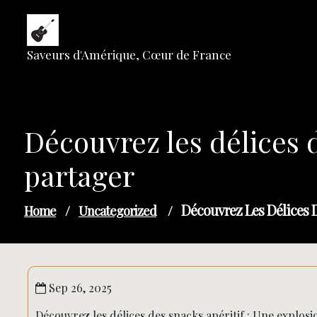
Skip
to
content
Saveurs d'Amérique, Cœur de France
Découvrez les délices d
partager
Découvrez Les Délices D
Home
/
Uncategorized
/
Sep 26, 2025
Découvrez les délices des snacks apéritif : Une explos