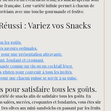
e française. Leur variété infinie permet à chacun de
viviaux avec une touche gourmande et festive.
Réussi : Variez vos Snacks
us les goûts.
es saveurs optimales.
 pour une présentation attrayante.
lant, fondant et croquant.
ante comme un vin ou un cocktail léger.
 gluten pour convenir à tous les invités.
pour que chacun puisse se servir à sa guise.
 pour satisfaire tous les goûts.
ariété de snacks afin de satisfaire tous les goûts. En
s salées, sucrées, croquantes et fondantes, vous êtes sûr
Des olives aux mini-sandwichs en passant par les fruits