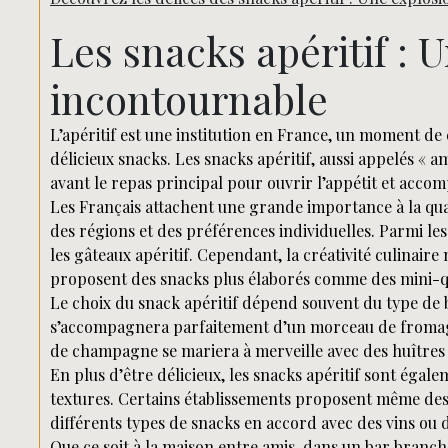
Les snacks apéritif : 
incontournable
L’apéritif est une institution en France, un moment d
délicieux snacks. Les snacks apéritif, aussi appelés « 
avant le repas principal pour ouvrir l’appétit et acco
Les Français attachent une grande importance à la qual
des régions et des préférences individuelles. Parmi les c
les gâteaux apéritif. Cependant, la créativité culinaire
proposent des snacks plus élaborés comme des mini-qu
Le choix du snack apéritif dépend souvent du type de 
s’accompagnera parfaitement d’un morceau de fromage
de champagne se mariera à merveille avec des huîtres o
En plus d’être délicieux, les snacks apéritif sont égal
textures. Certains établissements proposent même des
différents types de snacks en accord avec des vins ou d
Que ce soit à la maison entre amis, dans un bar branché