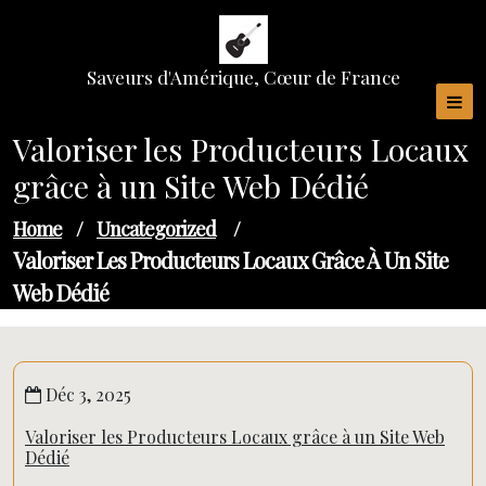
Skip
to
content
Saveurs d'Amérique, Cœur de France
Valoriser les Producteurs Locaux
grâce à un Site Web Dédié
Home
/
Uncategorized
/
Valoriser Les Producteurs Locaux Grâce À Un Site
Web Dédié
Déc 3, 2025
Valoriser les Producteurs Locaux grâce à un Site Web
Dédié