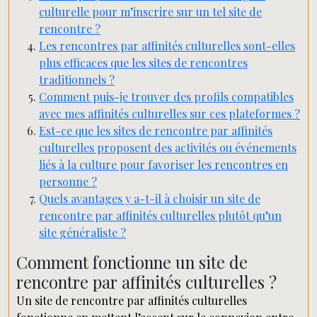
culturelle pour m’inscrire sur un tel site de
rencontre ?
Les rencontres par affinités culturelles sont-elles
plus efficaces que les sites de rencontres
traditionnels ?
Comment puis-je trouver des profils compatibles
avec mes affinités culturelles sur ces plateformes ?
Est-ce que les sites de rencontre par affinités
culturelles proposent des activités ou événements
liés à la culture pour favoriser les rencontres en
personne ?
Quels avantages y a-t-il à choisir un site de
rencontre par affinités culturelles plutôt qu’un
site généraliste ?
Comment fonctionne un site de
rencontre par affinités culturelles ?
Un site de rencontre par affinités culturelles