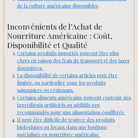
de la culture américaine disponibles
Inconvénients de l’Achat de
Nourriture Américaine : Coût,
Disponibilité et Qualité
Certains produits importés peuvent être plus
chers en raison des frais de transport et des taxes
douanières.
La disponibilité de certains articles peut être
limitée, en particulier pour les produits
saisonniers ou régionaux.
Certains aliments américains peuvent contenir des
ingrédients artificiels ou additifs peu
recommandés pour une alimentation équilibrée.
Il peut être difficile de trouver des produits
biologiques ou locaux dans une boutique
spécialisée en nourriture américaine.