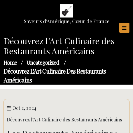
Skip
to
content
Saveurs d'Amérique, Cœur de France
Découvrez l’Art Culinaire des
Restaurants Américains
Home
/
Uncategorized
/
Découvrez L’Art Culinaire Des Restaurants
Américains
Oct 2, 2024
Découvrez l’Art Culinaire des Restaurants Américains