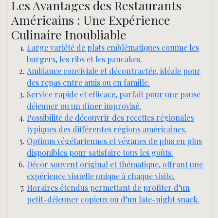
Les Avantages des Restaurants
Américains : Une Expérience
Culinaire Inoubliable
Large variété de plats emblématiques comme les
burgers, les ribs et les pancakes.
Ambiance conviviale et décontractée, idéale pour
des repas entre amis ou en famille.
Service rapide et efficace, parfait pour une pause
déjeuner ou un dîner improvisé.
Possibilité de découvrir des recettes régionales
typiques des différentes régions américaines.
Options végétariennes et véganes de plus en plus
disponibles pour satisfaire tous les goûts.
Décor souvent original et thématique, offrant une
expérience visuelle unique à chaque visite.
Horaires étendus permettant de profiter d’un
petit-déjeuner copieux ou d’un late-night snack.