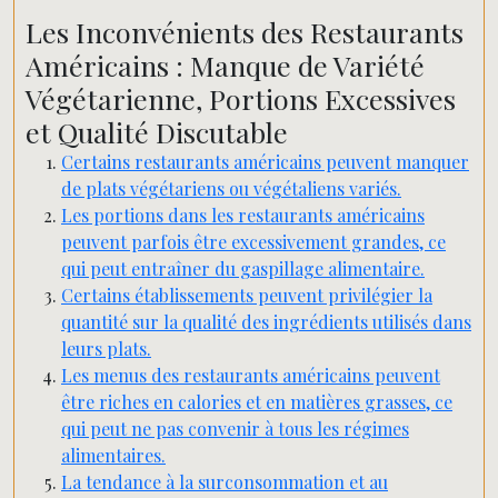
Les Inconvénients des Restaurants
Américains : Manque de Variété
Végétarienne, Portions Excessives
et Qualité Discutable
Certains restaurants américains peuvent manquer
de plats végétariens ou végétaliens variés.
Les portions dans les restaurants américains
peuvent parfois être excessivement grandes, ce
qui peut entraîner du gaspillage alimentaire.
Certains établissements peuvent privilégier la
quantité sur la qualité des ingrédients utilisés dans
leurs plats.
Les menus des restaurants américains peuvent
être riches en calories et en matières grasses, ce
qui peut ne pas convenir à tous les régimes
alimentaires.
La tendance à la surconsommation et au