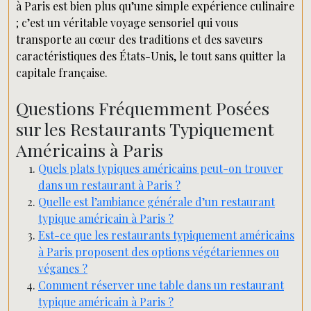
à Paris est bien plus qu’une simple expérience culinaire
; c’est un véritable voyage sensoriel qui vous
transporte au cœur des traditions et des saveurs
caractéristiques des États-Unis, le tout sans quitter la
capitale française.
Questions Fréquemment Posées
sur les Restaurants Typiquement
Américains à Paris
Quels plats typiques américains peut-on trouver
dans un restaurant à Paris ?
Quelle est l’ambiance générale d’un restaurant
typique américain à Paris ?
Est-ce que les restaurants typiquement américains
à Paris proposent des options végétariennes ou
véganes ?
Comment réserver une table dans un restaurant
typique américain à Paris ?