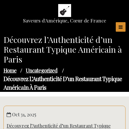
Skip
to
content
Saveurs d'Amérique, Cœur de France
Découvrez l’Authenticité d’un
Restaurant Typique Américain à
Paris
Home
/
Uncategorized
/
Découvrez L’Authenticité D’un Restaurant Typique
Américain À Paris
Oct 31, 2025
Découvrez l’Authenticité d’un Restaurant Typique