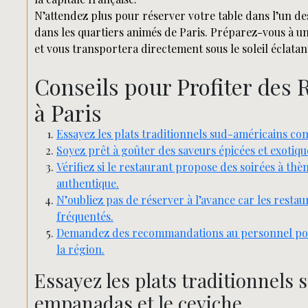
N’attendez plus pour réserver votre table dans l’un 
dans les quartiers animés de Paris. Préparez-vous à un
et vous transportera directement sous le soleil éclata
Conseils pour Profiter des
à Paris
Essayez les plats traditionnels sud-américains co
Soyez prêt à goûter des saveurs épicées et exotiqu
Vérifiez si le restaurant propose des soirées à th
authentique.
N’oubliez pas de réserver à l’avance car les resta
fréquentés.
Demandez des recommandations au personnel pour
la région.
Essayez les plats traditionnel
empanadas et le ceviche.