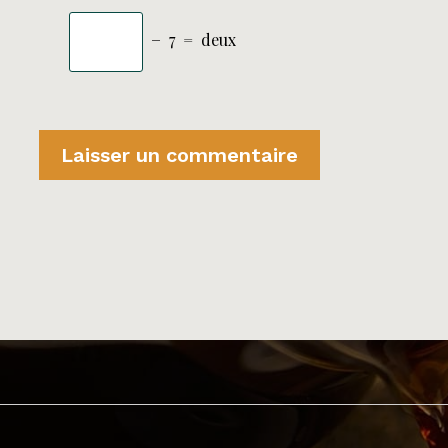
−
7
=
deux