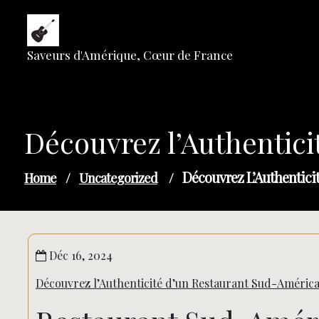
Skip
to
content
Saveurs d'Amérique, Cœur de France
Découvrez l’Authentici
Découvrez L’Authentici
Home
/
Uncategorized
/
Déc 16, 2024
Découvrez l’Authenticité d’un Restaurant Sud-América