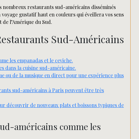
des nombreux restaurants sud-américains disséminés
 voyage gustatif haut en couleurs qui éveillera vos sens
nt de l’Amérique du Sud.
 Restaurants Sud-Américains
mme les empanadas et le ceviche.
es dans la cuisine sud-américaine.
ème ou de la musique en direct pour une expérience plus
urants sud-américains à Paris peuvent être très
 découvrir de nouveaux plats et boissons typiques de
s sud-américains comme les