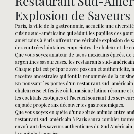
Restaurant Sud-Améric
Explosion de Saveurs 
Paris, la ville de la gastronomie, accueille une diversit
cuisine sud-américaine qui séduit les papilles des gou
américains à Paris offrent une véritable explosion de s
des contrées lointaines empreintes de chaleur et de con
Que vous soyez amateur de tacos mexicains épicés, de 
argentines savoureuses, les restaurants sud-américains 
Chaque plat est préparé avec passion et authenticité, m
recettes ancestrales qui font la renommée de la cuisin
En poussant les portes d’un restaurant sud-américain à
chaleureuse et festive où la musique latino résonne et o
les cocktails exotiques et l’accueil souriant des serv
enjouée propice aux découvertes gastronomiques.
Que vous soyez en quête d’une soirée animée entre ami
restaurant sud-américain à Paris saura combler toutes
envoûtant des saveurs authentiques du Sud Américain e
la capitale française.