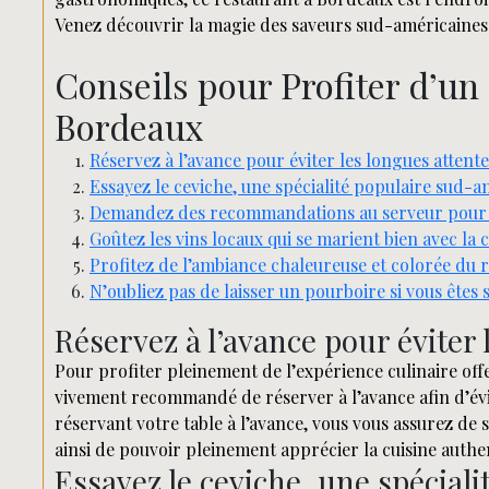
Venez découvrir la magie des saveurs sud-américaines 
Conseils pour Profiter d’u
Bordeaux
Réservez à l’avance pour éviter les longues attente
Essayez le ceviche, une spécialité populaire sud-a
Demandez des recommandations au serveur pour d
Goûtez les vins locaux qui se marient bien avec la 
Profitez de l’ambiance chaleureuse et colorée du 
N’oubliez pas de laisser un pourboire si vous êtes s
Réservez à l’avance pour éviter 
Pour profiter pleinement de l’expérience culinaire off
vivement recommandé de réserver à l’avance afin d’évite
réservant votre table à l’avance, vous vous assurez de 
ainsi de pouvoir pleinement apprécier la cuisine authent
Essayez le ceviche, une spécial