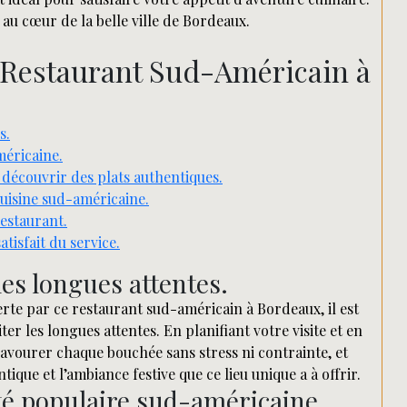
au cœur de la belle ville de Bordeaux.
n Restaurant Sud-Américain à
s.
méricaine.
écouvrir des plats authentiques.
cuisine sud-américaine.
restaurant.
atisfait du service.
les longues attentes.
erte par ce restaurant sud-américain à Bordeaux, il est
r les longues attentes. En planifiant votre visite et en
savourer chaque bouchée sans stress ni contrainte, et
ique et l’ambiance festive que ce lieu unique a à offrir.
ité populaire sud-américaine.