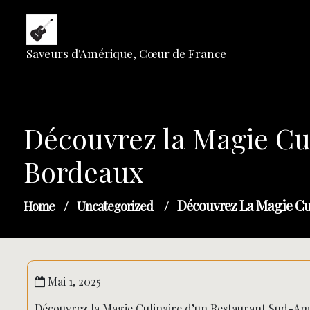
Skip
to
content
Saveurs d'Amérique, Cœur de France
Découvrez la Magie Cu
Bordeaux
Découvrez La Magie Cu
Home
/
Uncategorized
/
Mai 1, 2025
Découvrez la Magie Culinaire d’un Restaurant Sud-Am