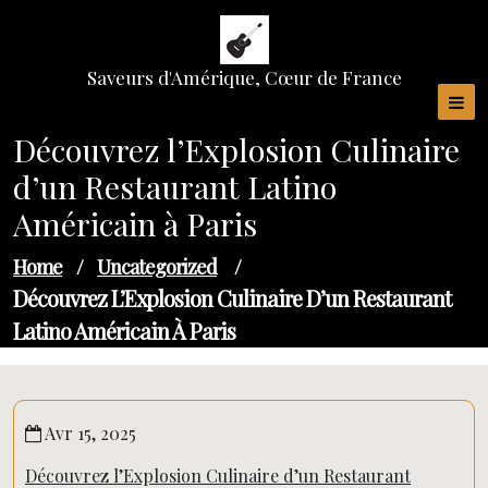
Skip
to
content
Saveurs d'Amérique, Cœur de France
Découvrez l’Explosion Culinaire
d’un Restaurant Latino
Américain à Paris
Home
/
Uncategorized
/
Découvrez L’Explosion Culinaire D’un Restaurant
Latino Américain À Paris
Avr 15, 2025
Découvrez l’Explosion Culinaire d’un Restaurant