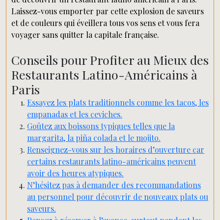
Laissez-vous emporter par cette explosion de saveurs
et de couleurs qui éveillera tous vos sens et vous fera
voyager sans quitter la capitale française.
Conseils pour Profiter au Mieux des
Restaurants Latino-Américains à
Paris
Essayez les plats traditionnels comme les tacos, les
empanadas et les ceviches.
Goûtez aux boissons typiques telles que la
margarita, la piña colada et le mojito.
Renseignez-vous sur les horaires d’ouverture car
certains restaurants latino-américains peuvent
avoir des heures atypiques.
N’hésitez pas à demander des recommandations
au personnel pour découvrir de nouveaux plats ou
saveurs.