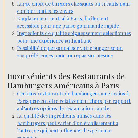
Large choix de burgers classiques ou créatifs pour
combler toutes les envies
Emplacement central à Paris, facilement
accessible pour une pause gourmande rapide
Ingrédients de qualité soigneusement sélectionnés
pour une expérience authentique
Possibilité de personnaliser votre burger selon
vos préférences pour un repas sur mesure
Inconvénients des Restaurants de
Hamburgers Américains à Paris
Certains restaurants de hamburgers américains à
Paris peuvent être relativement chers par rapport
à d’autres options de restauration rapide.
La qualité des ingrédients utilisés dans les
hamburgers peut varier d’un établissement à
l’autre, ce qui peut influencer l’expérience
gustative.