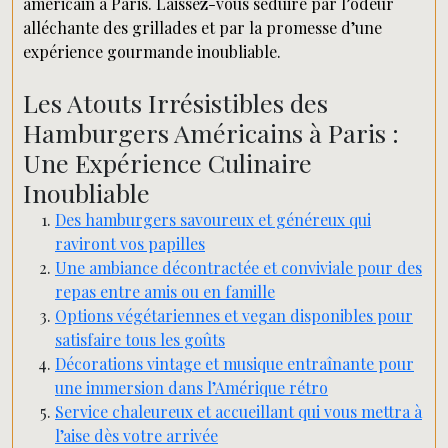
américain à Paris. Laissez-vous séduire par l’odeur
alléchante des grillades et par la promesse d’une
expérience gourmande inoubliable.
Les Atouts Irrésistibles des
Hamburgers Américains à Paris :
Une Expérience Culinaire
Inoubliable
Des hamburgers savoureux et généreux qui
raviront vos papilles
Une ambiance décontractée et conviviale pour des
repas entre amis ou en famille
Options végétariennes et vegan disponibles pour
satisfaire tous les goûts
Décorations vintage et musique entraînante pour
une immersion dans l’Amérique rétro
Service chaleureux et accueillant qui vous mettra à
l’aise dès votre arrivée