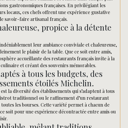
itions gastronomiques françaises. En privilégiant les
rs locaux, ces chefs offrent une expérience gustative
le savoir-faire artisanal français.
haleureuse, propice à la détente
 indéniablement leur ambiance conviviale et chaleureuse,
einement le plaisir de la table. Que ce soit entre amis,
sphère accueillante des restaurants français invite à la
e culinaire et créant des souvenirs mémorables.
aptés à tous les budgets, des
issements étoilés Michelin.
st la diversité des établissements qui s’adaptent à tous
istrot traditionnel ou le raffinement d’un restaurant
et toutes les bourses. Cette variété permet à chacun de
e ce soit pour une expérience décontractée entre amis ou
sir.
bliable, mêlant traditions