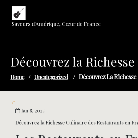
Skip
to
content
Saveurs d'Amérique, Cœur de France
Découvrez la Richesse 
Découvrez La Richesse 
Home
/
Uncategorized
/
Jan 8, 2025
Découvrez la Richesse Culinaire des Restaurants en Fr