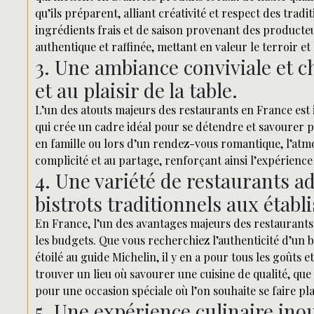
qu’ils préparent, alliant créativité et respect des trad
ingrédients frais et de saison provenant des producteu
authentique et raffinée, mettant en valeur le terroir et 
3. Une ambiance conviviale et c
et au plaisir de la table.
L’un des atouts majeurs des restaurants en France est
qui crée un cadre idéal pour se détendre et savourer pl
en famille ou lors d’un rendez-vous romantique, l’atmo
complicité et au partage, renforçant ainsi l’expérienc
4. Une variété de restaurants ad
bistrots traditionnels aux établ
En France, l’un des avantages majeurs des restaurants e
les budgets. Que vous recherchiez l’authenticité d’un b
étoilé au guide Michelin, il y en a pour tous les goûts 
trouver un lieu où savourer une cuisine de qualité, qu
pour une occasion spéciale où l’on souhaite se faire plai
5. Une expérience culinaire inou