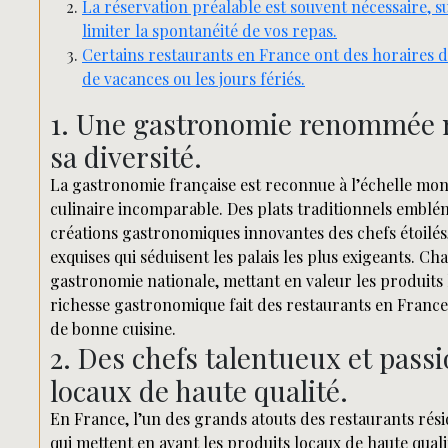
La réservation préalable est souvent nécessaire, 
limiter la spontanéité de vos repas.
Certains restaurants en France ont des horaires 
de vacances ou les jours fériés.
1. Une gastronomie renommée m
sa diversité.
La gastronomie française est reconnue à l’échelle mond
culinaire incomparable. Des plats traditionnels emblémat
créations gastronomiques innovantes des chefs étoilés, 
exquises qui séduisent les palais les plus exigeants. C
gastronomie nationale, mettant en valeur les produits l
richesse gastronomique fait des restaurants en France
de bonne cuisine.
2. Des chefs talentueux et passi
locaux de haute qualité.
En France, l’un des grands atouts des restaurants rési
qui mettent en avant les produits locaux de haute quali