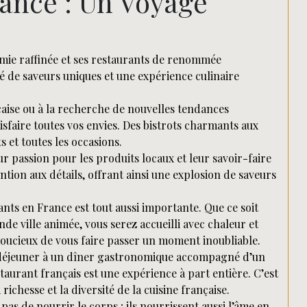
ance : Un Voyage
ie raffinée et ses restaurants de renommée
é de saveurs uniques et une expérience culinaire
çaise ou à la recherche de nouvelles tendances
sfaire toutes vos envies. Des bistrots charmants aux
s et toutes les occasions.
ur passion pour les produits locaux et leur savoir-faire
ntion aux détails, offrant ainsi une explosion de saveurs
rants en France est tout aussi importante. Que ce soit
de ville animée, vous serez accueilli avec chaleur et
 soucieux de vous faire passer un moment inoubliable.
it-déjeuner à un dîner gastronomique accompagné d’un
taurant français est une expérience à part entière. C’est
ichesse et la diversité de la cuisine française.
as de nourrir le corps ; ils nourrissent aussi l’âme en