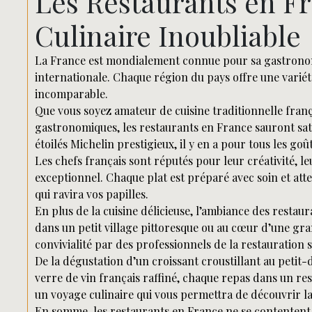
Les Restaurants en Fr
Culinaire Inoubliable
La France est mondialement connue pour sa gastronom
internationale. Chaque région du pays offre une variét
incomparable.
Que vous soyez amateur de cuisine traditionnelle fran
gastronomiques, les restaurants en France sauront sati
étoilés Michelin prestigieux, il y en a pour tous les goût
Les chefs français sont réputés pour leur créativité, le
exceptionnel. Chaque plat est préparé avec soin et atte
qui ravira vos papilles.
En plus de la cuisine délicieuse, l’ambiance des restau
dans un petit village pittoresque ou au cœur d’une gran
convivialité par des professionnels de la restauration
De la dégustation d’un croissant croustillant au pet
verre de vin français raffiné, chaque repas dans un res
un voyage culinaire qui vous permettra de découvrir la r
En somme, les restaurants en France ne se contentent p