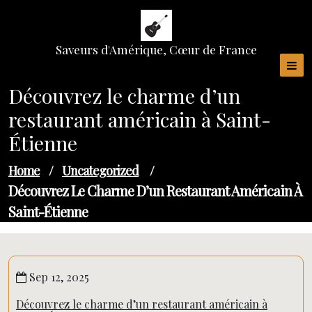
Skip
to
content
Saveurs d'Amérique, Cœur de France
Découvrez le charme d’un
restaurant américain à Saint-
Étienne
Home
/
Uncategorized
/
Découvrez Le Charme D’un Restaurant Américain À
Saint-Étienne
Sep 12, 2025
Découvrez le charme d’un restaurant américain à