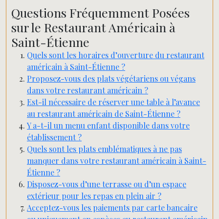
Questions Fréquemment Posées
sur le Restaurant Américain à
Saint-Étienne
Quels sont les horaires d’ouverture du restaurant
américain à Saint-Étienne ?
Proposez-vous des plats végétariens ou végans
dans votre restaurant américain ?
Est-il nécessaire de réserver une table à l’avance
au restaurant américain de Saint-Étienne ?
Y a-t-il un menu enfant disponible dans votre
établissement ?
Quels sont les plats emblématiques à ne pas
manquer dans votre restaurant américain à Saint-
Étienne ?
Disposez-vous d’une terrasse ou d’un espace
extérieur pour les repas en plein air ?
Acceptez-vous les paiements par carte bancaire