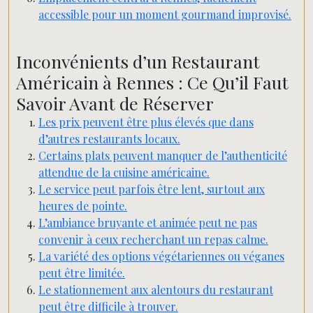
accessible pour un moment gourmand improvisé.
Inconvénients d’un Restaurant
Américain à Rennes : Ce Qu’il Faut
Savoir Avant de Réserver
Les prix peuvent être plus élevés que dans
d’autres restaurants locaux.
Certains plats peuvent manquer de l’authenticité
attendue de la cuisine américaine.
Le service peut parfois être lent, surtout aux
heures de pointe.
L’ambiance bruyante et animée peut ne pas
convenir à ceux recherchant un repas calme.
La variété des options végétariennes ou véganes
peut être limitée.
Le stationnement aux alentours du restaurant
peut être difficile à trouver.