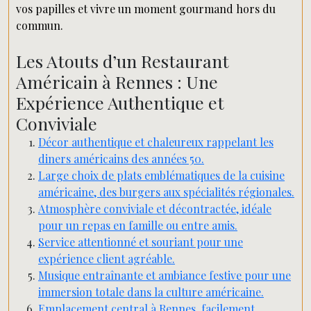
vos papilles et vivre un moment gourmand hors du
commun.
Les Atouts d’un Restaurant
Américain à Rennes : Une
Expérience Authentique et
Conviviale
Décor authentique et chaleureux rappelant les
diners américains des années 50.
Large choix de plats emblématiques de la cuisine
américaine, des burgers aux spécialités régionales.
Atmosphère conviviale et décontractée, idéale
pour un repas en famille ou entre amis.
Service attentionné et souriant pour une
expérience client agréable.
Musique entraînante et ambiance festive pour une
immersion totale dans la culture américaine.
Emplacement central à Rennes, facilement