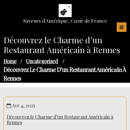
Skip
to
content
Saveurs d'Amérique, Cœur de France
Découvrez le Charme d’un
Restaurant Américain à Rennes
Home
/
Uncategorized
/
Découvrez Le Charme D’un Restaurant Américain À
Rennes
Avr 4, 2025
Découvrez le Charme d’un Restaurant Américain à
Rennes