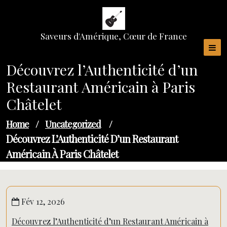
Skip
to
content
Saveurs d'Amérique, Cœur de France
Découvrez l’Authenticité d’un
Restaurant Américain à Paris
Châtelet
Home
/
Uncategorized
/
Découvrez L’Authenticité D’un Restaurant
Américain À Paris Châtelet
Fév 12, 2026
Découvrez l’Authenticité d’un Restaurant Américain à