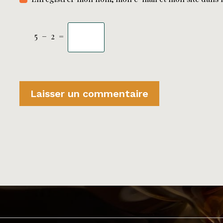
5
−
2
=