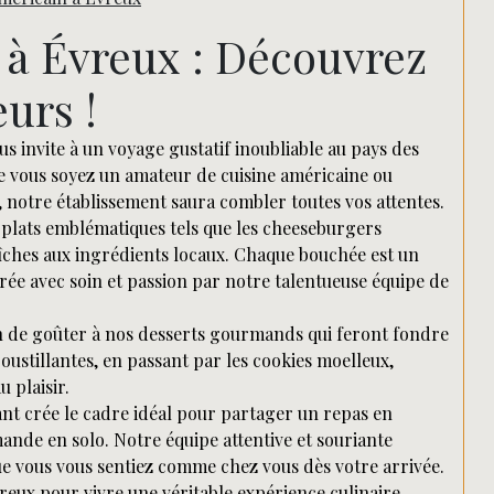
Rechercher
 à Évreux : Découvrez
urs !
s invite à un voyage gustatif inoubliable au pays des
e vous soyez un amateur de cuisine américaine ou
 notre établissement saura combler toutes vos attentes.
 plats emblématiques tels que les cheeseburgers
raîches aux ingrédients locaux. Chaque bouchée est un
rée avec soin et passion par notre talentueuse équipe de
on de goûter à nos desserts gourmands qui feront fondre
oustillantes, en passant par les cookies moelleux,
 plaisir.
ant crée le cadre idéal pour partager un repas en
nde en solo. Notre équipe attentive et souriante
ue vous vous sentiez comme chez vous dès votre arrivée.
reux pour vivre une véritable expérience culinaire