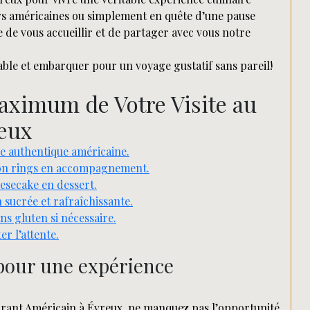
urs américaines ou simplement en quête d’une pause
de vous accueillir et de partager avec vous notre
ble et embarquer pour un voyage gustatif sans pareil!
Maximum de Votre Visite au
reux
ce authentique américaine.
nion rings en accompagnement.
esecake en dessert.
 sucrée et rafraîchissante.
ns gluten si nécessaire.
er l’attente.
 pour une expérience
rant Américain à Évreux, ne manquez pas l’opportunité