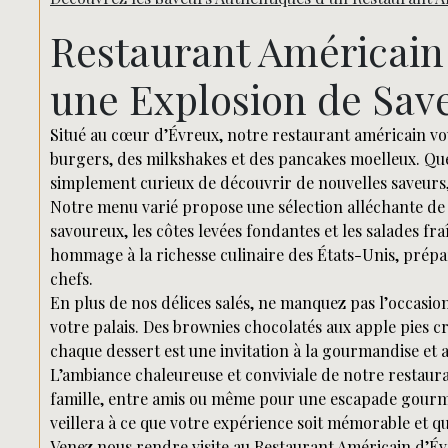
Restaurant Américain
une Explosion de Save
Situé au cœur d’Évreux, notre restaurant américain vou
burgers, des milkshakes et des pancakes moelleux. Qu
simplement curieux de découvrir de nouvelles saveurs,
Notre menu varié propose une sélection alléchante de
savoureux, les côtes levées fondantes et les salades f
hommage à la richesse culinaire des États-Unis, prépa
chefs.
En plus de nos délices salés, ne manquez pas l’occasi
votre palais. Des brownies chocolatés aux apple pies cr
chaque dessert est une invitation à la gourmandise et au
L’ambiance chaleureuse et conviviale de notre restaur
famille, entre amis ou même pour une escapade gourma
veillera à ce que votre expérience soit mémorable et q
Venez nous rendre visite au Restaurant Américain d’Év