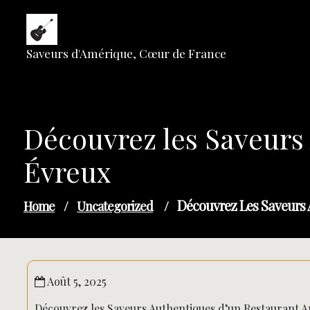
Skip
to
content
Saveurs d'Amérique, Cœur de France
Découvrez les Saveurs
Évreux
Découvrez Les Saveurs 
Home
/
Uncategorized
/
Août 5, 2025
Découvrez les Saveurs Authentiques d’un Restaurant A