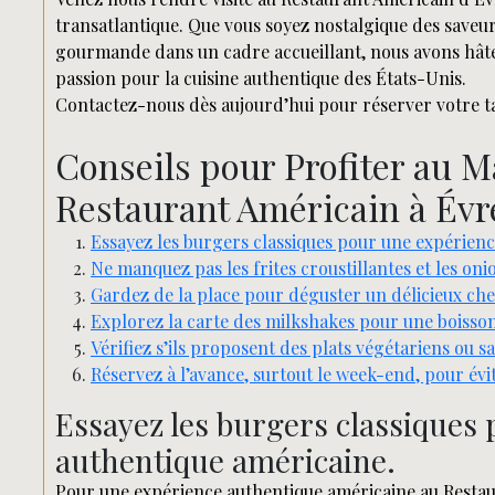
transatlantique. Que vous soyez nostalgique des save
gourmande dans un cadre accueillant, nous avons hâte 
passion pour la cuisine authentique des États-Unis.
Contactez-nous dès aujourd’hui pour réserver votre ta
Conseils pour Profiter au 
Restaurant Américain à Év
Essayez les burgers classiques pour une expérien
Ne manquez pas les frites croustillantes et les o
Gardez de la place pour déguster un délicieux che
Explorez la carte des milkshakes pour une boisson
Vérifiez s’ils proposent des plats végétariens ou sa
Réservez à l’avance, surtout le week-end, pour évit
Essayez les burgers classiques
authentique américaine.
Pour une expérience authentique américaine au Restau