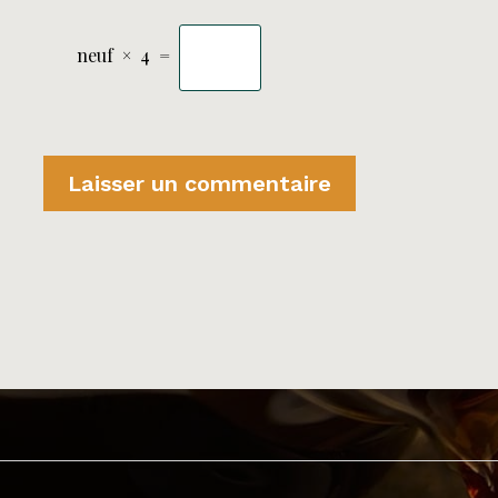
neuf
×
4
=