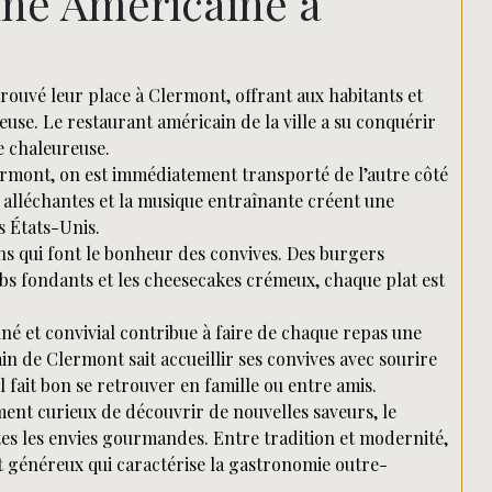
ine Américaine à
trouvé leur place à Clermont, offrant aux habitants et
euse. Le restaurant américain de la ville a su conquérir
e chaleureuse.
ermont, on est immédiatement transporté de l’autre côté
 alléchantes et la musique entraînante créent une
s États-Unis.
ns qui font le bonheur des convives. Des burgers
ibs fondants et les cheesecakes crémeux, chaque plat est
nné et convivial contribue à faire de chaque repas une
n de Clermont sait accueillir ses convives avec sourire
 fait bon se retrouver en famille ou entre amis.
ent curieux de découvrir de nouvelles saveurs, le
tes les envies gourmandes. Entre tradition et modernité,
et généreux qui caractérise la gastronomie outre-