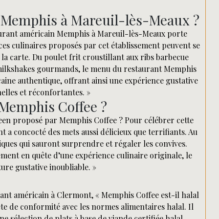
t Memphis à Mareuil-lès-Meaux ?
aurant américain Memphis à Mareuil-lès-Meaux porte
ices culinaires proposés par cet établissement peuvent se
a carte. Du poulet frit croustillant aux ribs barbecue
s milkshakes gourmands, le menu du restaurant Memphis
ine authentique, offrant ainsi une expérience gustative
elles et réconfortantes. »
 Memphis Coffee ?
een proposé par Memphis Coffee ? Pour célébrer cette
 a concocté des mets aussi délicieux que terrifiants. Au
iques qui sauront surprendre et régaler les convives.
ment en quête d’une expérience culinaire originale, le
e gustative inoubliable. »
nt américain à Clermont, « Memphis Coffee est-il halal
uête de conformité avec les normes alimentaires halal. Il
sélection de plats à base de viande certifiée halal