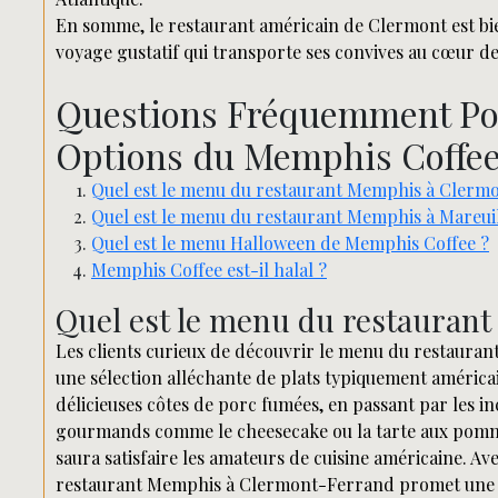
En somme, le restaurant américain de Clermont est bien 
voyage gustatif qui transporte ses convives au cœur de
Questions Fréquemment Pos
Options du Memphis Coffe
Quel est le menu du restaurant Memphis à Clerm
Quel est le menu du restaurant Memphis à Mareui
Quel est le menu Halloween de Memphis Coffee ?
Memphis Coffee est-il halal ?
Quel est le menu du restauran
Les clients curieux de découvrir le menu du restaura
une sélection alléchante de plats typiquement américa
délicieuses côtes de porc fumées, en passant par les in
gourmands comme le cheesecake ou la tarte aux pomme
saura satisfaire les amateurs de cuisine américaine. Av
restaurant Memphis à Clermont-Ferrand promet une e