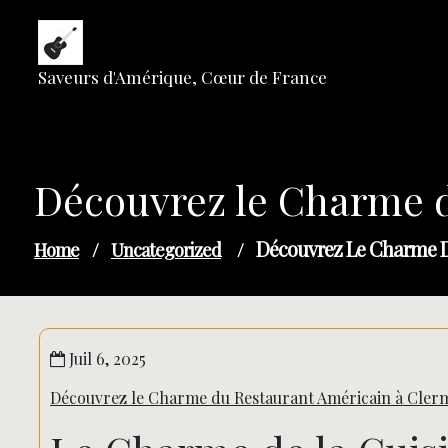
Skip
to
content
Saveurs d'Amérique, Cœur de France
Découvrez le Charme 
Découvrez Le Charme D
Home
/
Uncategorized
/
Juil 6, 2025
Découvrez le Charme du Restaurant Américain à Cler