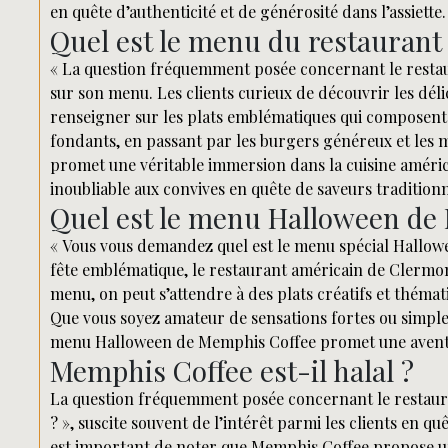
en quête d’authenticité et de générosité dans l’assiette.
Quel est le menu du restauran
« La question fréquemment posée concernant le rest
sur son menu. Les clients curieux de découvrir les dél
renseigner sur les plats emblématiques qui composent l
fondants, en passant par les burgers généreux et le
promet une véritable immersion dans la cuisine américa
inoubliable aux convives en quête de saveurs traditionn
Quel est le menu Halloween de
« Vous vous demandez quel est le menu spécial Hallow
fête emblématique, le restaurant américain de Clermont
menu, on peut s’attendre à des plats créatifs et thémat
Que vous soyez amateur de sensations fortes ou simple
menu Halloween de Memphis Coffee promet une aventur
Memphis Coffee est-il halal ?
La question fréquemment posée concernant le restaura
? », suscite souvent de l’intérêt parmi les clients en q
est important de noter que Memphis Coffee propose une 