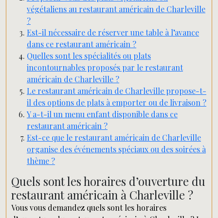
végétaliens au restaurant américain de Charleville
?
Est-il nécessaire de réserver une table à l’avance
dans ce restaurant américain ?
Quelles sont les spécialités ou plats
incontournables proposés par le restaurant
américain de Charleville ?
Le restaurant américain de Charleville propose-t-
il des options de plats à emporter ou de livraison ?
Y a-t-il un menu enfant disponible dans ce
restaurant américain ?
Est-ce que le restaurant américain de Charleville
organise des événements spéciaux ou des soirées à
thème ?
Quels sont les horaires d’ouverture du
restaurant américain à Charleville ?
Vous vous demandez quels sont les horaires