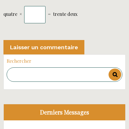
quatre
×
=
trente deux
Rechercher
Derniers Messages