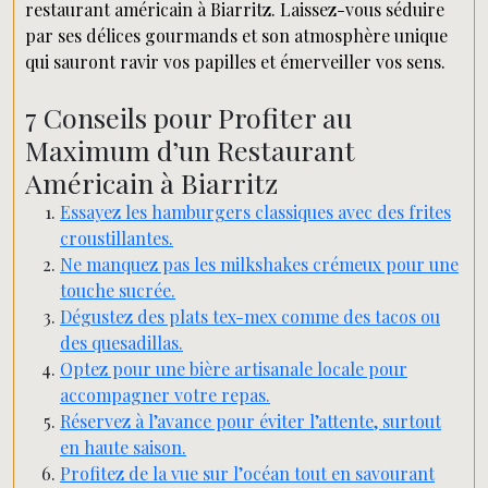
restaurant américain à Biarritz. Laissez-vous séduire
par ses délices gourmands et son atmosphère unique
qui sauront ravir vos papilles et émerveiller vos sens.
7 Conseils pour Profiter au
Maximum d’un Restaurant
Américain à Biarritz
Essayez les hamburgers classiques avec des frites
croustillantes.
Ne manquez pas les milkshakes crémeux pour une
touche sucrée.
Dégustez des plats tex-mex comme des tacos ou
des quesadillas.
Optez pour une bière artisanale locale pour
accompagner votre repas.
Réservez à l’avance pour éviter l’attente, surtout
en haute saison.
Profitez de la vue sur l’océan tout en savourant