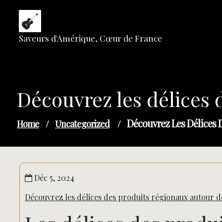
Skip
to
content
Saveurs d'Amérique, Cœur de France
Découvrez les délices 
Découvrez Les Délices 
Home
/
Uncategorized
/
Déc 5, 2024
Découvrez les délices des produits régionaux autour d