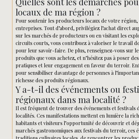
Quelles sont les démarches pou
locaux de ma région ?
Pour soutenir les producteurs locaux de votre région,
entreprises. Tout d’abord, privilégiez l’achat direct a
sur les marchés de producteurs ou en visitant les explo
circuits courts, vous contribuez à valoriser le travail
pour leur savoir-faire. De plus, renseignez-vous sur les
produits que vous achetez, et n’hésitez pas à poser d
pratiques et leur engagement en faveur du terroir. En
pour sensibiliser davantage de personnes à l’importanc
richesse des produits régionaux.
Y a-t-il des événements ou fest
régionaux dans ma localité ?
Il est fréquent de trouver des événements et festival
localités. Ces manifestations mettent en lumière la rich
habitants et visiteurs l’opportunité de découvrir et dé
marchés gastronomiques aux festivals du terroir, ces é
traditions culinaires locales, de rencontrer les produ