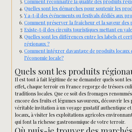
Comment reconnaître la qualité des produits rég
Quelles sont les démarches pour soutenir les pro
Y a-t-il des événements ou festivals dédiés aux pr
Comment préserver la fraîcheur et la saveur des p
Existe-t-il des circuits touristiques mettant en va
Quelles sont les différences entre les labels et cer
régionaux ?
Comment intégrer davantage de produits locaux 
l’économie locale?
Quels sont les produits régiona
Il est tout à fait légitime de se demander quels sont l
effet, chaque terroir en France regorge de trésors culina
traditions locales. Que ce soit des fromages renommés,
encore des fruits et légumes savoureux, découvrir les 
véritable invitation à un voyage gustatif authentique e
locaux, à visiter les exploitations agricoles environnant
qui font la richesse gastronomique de votre terroir.
Où puis-je trouver des marchés