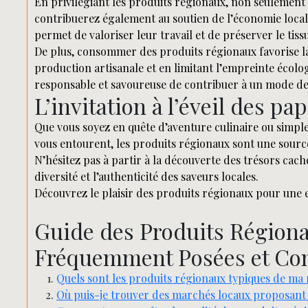
En privilégiant les produits régionaux, non seulement 
contribuerez également au soutien de l’économie loca
permet de valoriser leur travail et de préserver le tis
De plus, consommer des produits régionaux favorise la
production artisanale et en limitant l’empreinte écolo
responsable et savoureuse de contribuer à un mode de 
L’invitation à l’éveil des pap
Que vous soyez en quête d’aventure culinaire ou simple
vous entourent, les produits régionaux sont une sourc
N’hésitez pas à partir à la découverte des trésors cach
diversité et l’authenticité des saveurs locales.
Découvrez le plaisir des produits régionaux pour une e
Guide des Produits Régiona
Fréquemment Posées et Con
Quels sont les produits régionaux typiques de ma 
Où puis-je trouver des marchés locaux proposant 