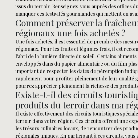
issus du terroir. Renseignez-vous auprès des offices d
manquer ces festivités gourmandes qui mettent en avan
Comment préserver la fraîcheur
régionaux une fois achetés ?
Une fois achetés, il est essentiel de prendre des mesur
régionaux. Pour les fruits et légumes frais, il est rec
l’abri de la lumière directe du soleil. Certains alimen
enveloppés dans du papier alimentaire ou du film plast
important de respecter les dates de péremption indiq
rapidement pour profiter pleinement de leur qualité g
pourrez apprécier pleinement la richesse des produits
Existe-t-il des circuits tourist
produits du terroir dans ma rég
Il existe effectivement des circuits touristiques spéci
terroir dans votre région. Ces circuits offrent une ex
les trésors culinaires locaux, de rencontrer des produ
régionales uniques. En participant à ces circuits, vous