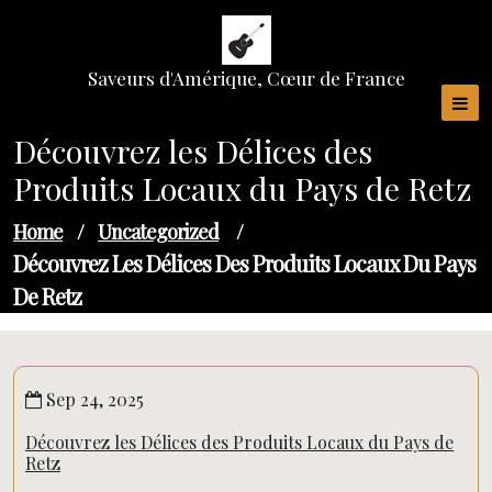
Skip
to
content
Saveurs d'Amérique, Cœur de France
Découvrez les Délices des
Produits Locaux du Pays de Retz
Home
/
Uncategorized
/
Découvrez Les Délices Des Produits Locaux Du Pays
De Retz
Sep 24, 2025
Découvrez les Délices des Produits Locaux du Pays de
Retz