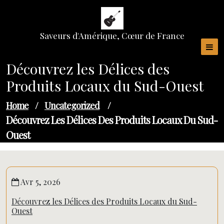
Skip
to
content
Saveurs d'Amérique, Cœur de France
Découvrez les Délices des
Produits Locaux du Sud-Ouest
Home
/
Uncategorized
/
Découvrez Les Délices Des Produits Locaux Du Sud-
Ouest
Avr 5, 2026
Découvrez les Délices des Produits Locaux du Sud-
Ouest